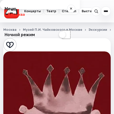
Меню
×
Концерты
Театр
Стендап
Выставки
Квест
Москва
Концерты
Москва
Музей П.И. Чайковского в Москве
Экскурсии
Ночной режим
☀
☾
Театр
Стендап
Выставки
Квесты
Экскурсии
Спорт
События