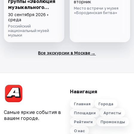
группы «Эволюция
вторник
музыкального
Место встречи у музея
талантa»
«Бородинская битва»
30 сентября 2026 •
среда
Российский
национальный музей
музыки
→
Все экскурсии в Москве
Навигация
Главная
Города
Самые яркие события в
Площадки
Артисты
вашем городе.
Рейтинги
Промокоды
О нас