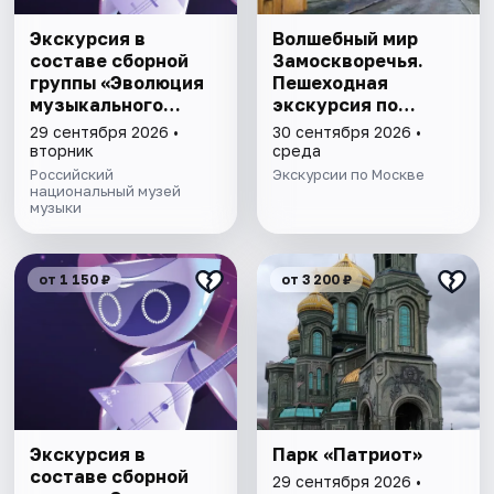
Экскурсия в
Волшебный мир
составе сборной
Замоскворечья.
группы «Эволюция
Пешеходная
музыкального
экскурсия по
талантa»
Москве
29 сентября 2026 •
30 сентября 2026 •
вторник
среда
Российский
Экскурсии по Москве
национальный музей
музыки
от 1 150 ₽
от 3 200 ₽
Экскурсия в
Парк «Патриот»
составе сборной
29 сентября 2026 •