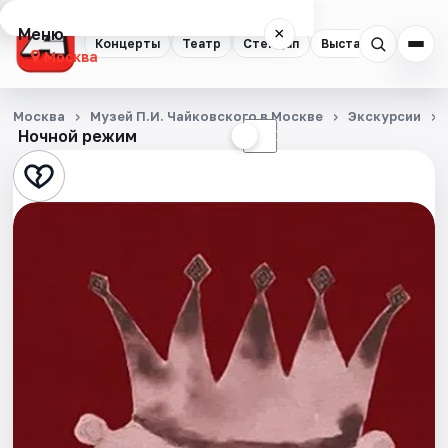
Меню
×
Концерты
Театр
Стендап
Выставки
Квест
Москва
Концерты
Москва
Музей П.И. Чайковского в Москве
Экскурсии
Ночной режим
☀
☾
Театр
Стендап
Выставки
Квесты
Экскурсии
Спорт
События