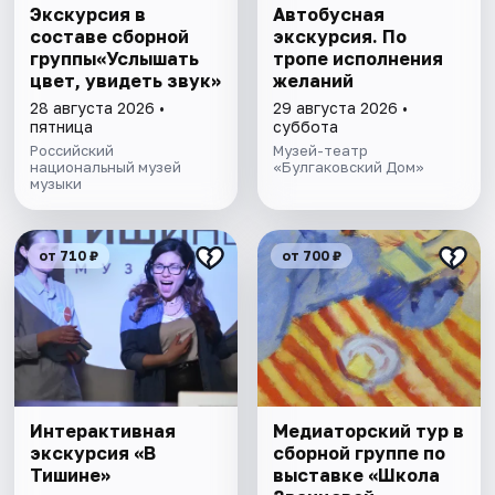
Экскурсия в
Автобусная
составе сборной
экскурсия. По
группы«Услышать
тропе исполнения
цвет, увидеть звук»
желаний
28 августа 2026 •
29 августа 2026 •
пятница
суббота
Российский
Музей-театр
национальный музей
«Булгаковский Дом»
музыки
от 710 ₽
от 700 ₽
Интерактивная
Медиаторский тур в
экскурсия «В
сборной группе по
Тишине»
выставке «Школа