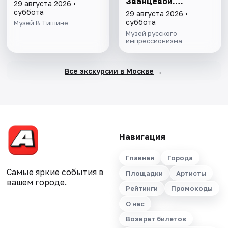
Званцевой.
29 августа 2026 •
Лаборатория
суббота
29 августа 2026 •
модернизма»
суббота
Музей В Тишине
Музей русского
импрессионизма
→
Все экскурсии в Москве
Навигация
Главная
Города
Самые яркие события в
Площадки
Артисты
вашем городе.
Рейтинги
Промокоды
О нас
Возврат билетов