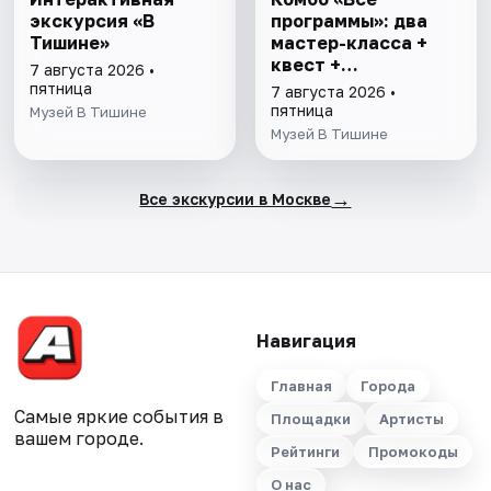
экскурсия «В
программы»: два
Тишине»
мастер-класса +
квест +
7 августа 2026 •
интерактивная
пятница
7 августа 2026 •
экскурсия
пятница
Музей В Тишине
Музей В Тишине
→
Все экскурсии в Москве
Навигация
Главная
Города
Самые яркие события в
Площадки
Артисты
вашем городе.
Рейтинги
Промокоды
О нас