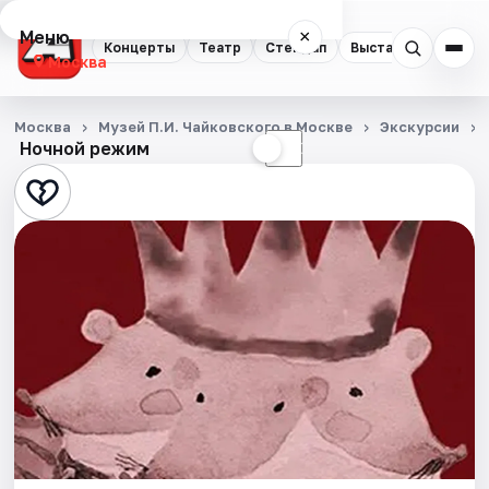
Меню
×
Концерты
Театр
Стендап
Выставки
Квест
Москва
Концерты
Москва
Музей П.И. Чайковского в Москве
Экскурсии
Ночной режим
☀
☾
Театр
Стендап
Выставки
Квесты
Экскурсии
Спорт
События