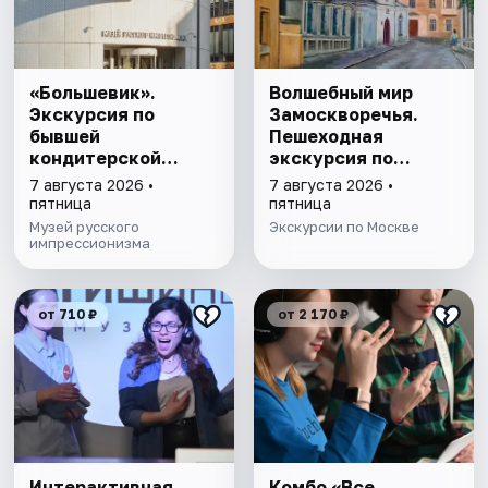
«Большевик».
Волшебный мир
Экскурсия по
Замоскворечья.
бывшей
Пешеходная
кондитерской
экскурсия по
фабрике
Москве
7 августа 2026 •
7 августа 2026 •
пятница
пятница
Музей русского
Экскурсии по Москве
импрессионизма
от 710 ₽
от 2 170 ₽
Интерактивная
Комбо «Все