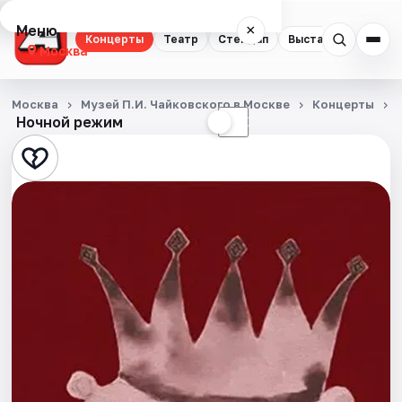
Меню
×
Концерты
Театр
Стендап
Выставки
Квест
Москва
Концерты
Москва
Музей П.И. Чайковского в Москве
Концерты
Ночной режим
☀
☾
Театр
Стендап
Выставки
Квесты
Экскурсии
Спорт
События