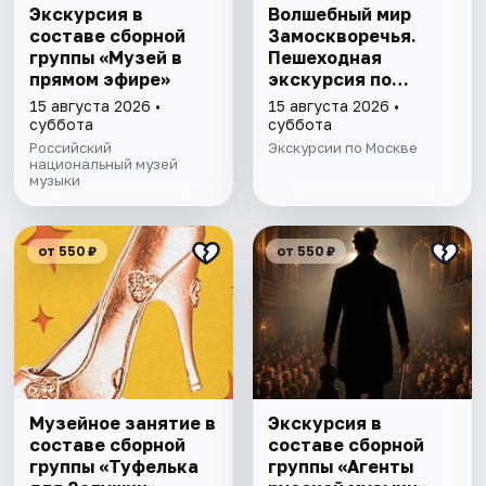
Экскурсия в
Волшебный мир
составе сборной
Замоскворечья.
группы «Музей в
Пешеходная
прямом эфире»
экскурсия по
Москве
15 августа 2026 •
15 августа 2026 •
суббота
суббота
Российский
Экскурсии по Москве
национальный музей
музыки
от 550 ₽
от 550 ₽
Музейное занятие в
Экскурсия в
составе сборной
составе сборной
группы «Туфелька
группы «Агенты