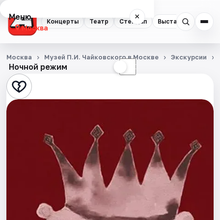
Меню
×
Концерты
Театр
Стендап
Выставки
Квест
Москва
Концерты
Москва
Музей П.И. Чайковского в Москве
Экскурсии
Ночной режим
☀
☾
Театр
Стендап
Выставки
Квесты
Экскурсии
Спорт
События