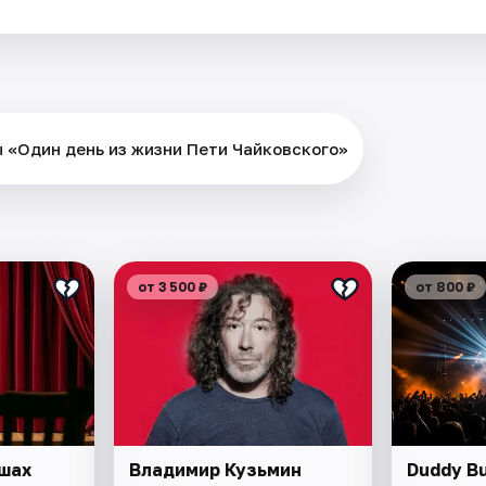
.
ы «Один день из жизни Пети Чайковскогo»
от 3 500 ₽
от 800 ₽
шах
Владимир Кузьмин
Duddy B