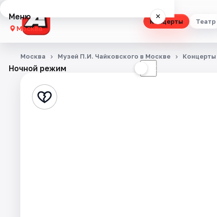
Меню
×
Концерты
Театр
Москва
Концерты
Москва
Музей П.И. Чайковского в Москве
Концерты
Ночной режим
☀
☾
Театр
Стендап
Выставки
Квесты
Экскурсии
Спорт
События