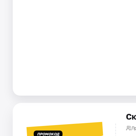
Города
Площадки
Артисты
Рейтинги
Ск
П
ПРОМОКОД