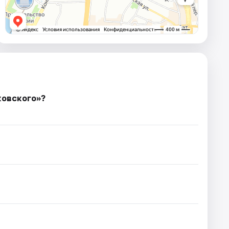
ковскогo»?