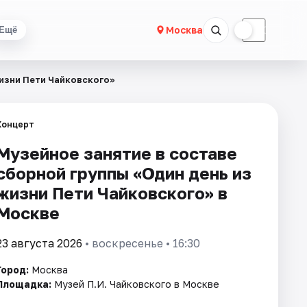
☀
☾
Москва
Ещё
жизни Пети Чайковскогo»
Концерт
Музейное занятие в составе
сборной группы «Один день из
жизни Пети Чайковскогo» в
Москве
23 августа 2026
• воскресенье • 16:30
Город:
Москва
Площадка:
Музей П.И. Чайковского в Москве