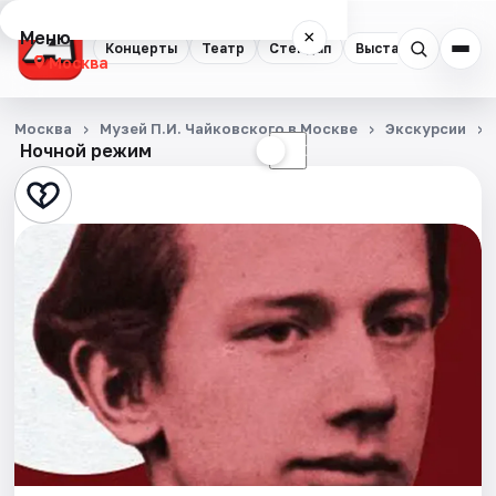
Меню
×
Концерты
Театр
Стендап
Выставки
Квест
Москва
Концерты
Москва
Музей П.И. Чайковского в Москве
Экскурсии
Ночной режим
☀
☾
Театр
Стендап
Выставки
Квесты
Экскурсии
Спорт
События