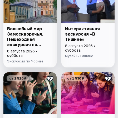
Волшебный мир
Интерактивная
Замоскворечья.
экскурсия «В
Пешеходная
Тишине»
экскурсия по
8 августа 2026 •
Москве
суббота
8 августа 2026 •
суббота
Музей В Тишине
Экскурсии по Москве
от 2 520 ₽
от 1 530 ₽