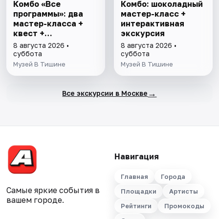
Комбо «Все
Комбо: шоколадный
программы»: два
мастер-класс +
мастер-класса +
интерактивная
квест +
экскурсия
интерактивная
8 августа 2026 •
8 августа 2026 •
экскурсия
суббота
суббота
Музей В Тишине
Музей В Тишине
→
Все экскурсии в Москве
Навигация
Главная
Города
Самые яркие события в
Площадки
Артисты
вашем городе.
Рейтинги
Промокоды