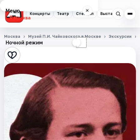
Меню
×
Концерты
Театр
Стендап
Выставки
Квест
Москва
Концерты
Москва
Музей П.И. Чайковского в Москве
Экскурсии
Ночной режим
☀
☾
Театр
Стендап
Выставки
Квесты
Экскурсии
Спорт
События