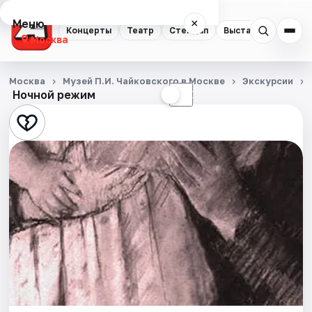
Меню
×
Концерты
Театр
Стендап
Выставки
Квест
Москва
Концерты
Москва
Музей П.И. Чайковского в Москве
Экскурсии
Ночной режим
☀
☾
Театр
Стендап
Выставки
Квесты
Экскурсии
Спорт
События