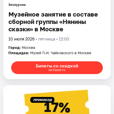
Экскурсии
Музейное занятие в составе
Города
сборной группы «Нянины
Площадки
cкaзки» в Москве
Артисты
10 июля 2026
• пятница • 12:00
Город:
Москва
Рейтинги
Площадка:
Музей П.И. Чайковского в Москве
Билеты со скидкой
на Kassir.ru
ПРОМОКОД
17%