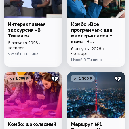
Интерактивная
Комбо «Все
экскурсия «В
программы»: два
Тишине»
мастер-класса +
квест +
6 августа 2026 •
интерактивная
четверг
6 августа 2026 •
экскурсия
четверг
Музей В Тишине
Музей В Тишине
от 1 305 ₽
от 1 300 ₽
Комбо: шоколадный
Маршрут №1.