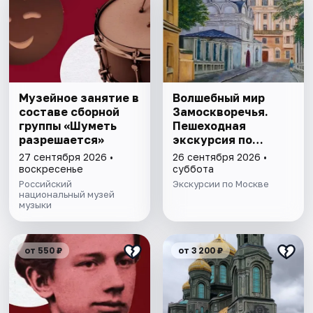
Музейное занятие в
Волшебный мир
составе сборной
Замоскворечья.
группы «Шуметь
Пешеходная
разрешается»
экскурсия по
Москве
27 сентября 2026 •
26 сентября 2026 •
воскресенье
суббота
Российский
Экскурсии по Москве
национальный музей
музыки
от 550 ₽
от 3 200 ₽