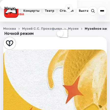
Меню
×
Концерты
Театр
Стендап
Выставки
Квест
Москва
Концерты
Москва
Музей С.С. Прокофьева
Музеи
Музейное заня
Ночной режим
☀
☾
Театр
Стендап
Выставки
Квесты
Экскурсии
Спорт
События