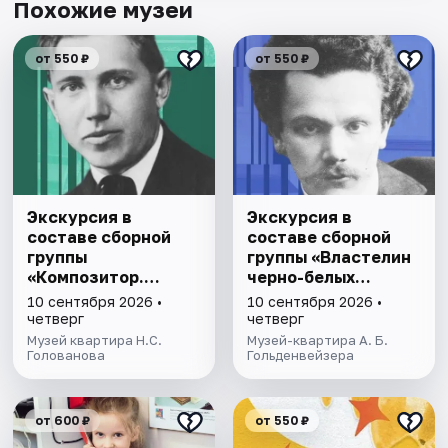
Похожие музеи
от 550 ₽
от 550 ₽
Экскурсия в
Экскурсия в
составе сборной
составе сборной
группы
группы «Властелин
«Композитор.
черно-белых
Дирижер.
клавиш»
10 сентября 2026 •
10 сентября 2026 •
Коллекционер»
четверг
четверг
Музей квартира Н.С.
Музей-квартира А. Б.
Голованова
Гольденвейзера
от 600 ₽
от 550 ₽