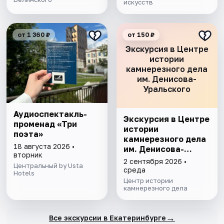
искусств
от 1 360 ₽
от 150 ₽
Экскурсия в Центре
истории
камнерезного дела
им. Денисова-
Уральского
Аудиоспектакль-
Экскурсия в Центре
променад «Три
истории
поэта»
камнерезного дела
18 августа 2026 •
им. Денисова-
вторник
Уральского
2 сентября 2026 •
Центральный by Usta
среда
Hotels
Центр истории
камнерезного дела
→
Все экскурсии в Екатеринбурге