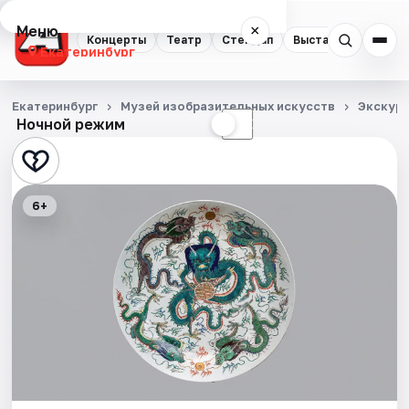
Меню
×
Концерты
Театр
Стендап
Выставки
Квест
Екатеринбург
Концерты
Екатеринбург
Музей изобразительных искусств
Экскур
Ночной режим
☀
☾
Театр
Стендап
6+
Выставки
Квесты
Экскурсии
Спорт
События