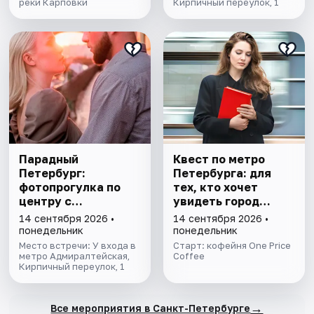
реки Карповки
Кирпичный переулок, 1
Парадный
Квест по метро
Петербург:
Петербурга: для
фотопрогулка по
тех, кто хочет
центру с
увидеть город
профессиональным
иначе
14 сентября 2026 •
14 сентября 2026 •
фотографом
понедельник
понедельник
Место встречи: У входа в
Старт: кофейня One Price
метро Адмиралтейская,
Coffee
Кирпичный переулок, 1
→
Все мероприятия в Санкт-Петербурге