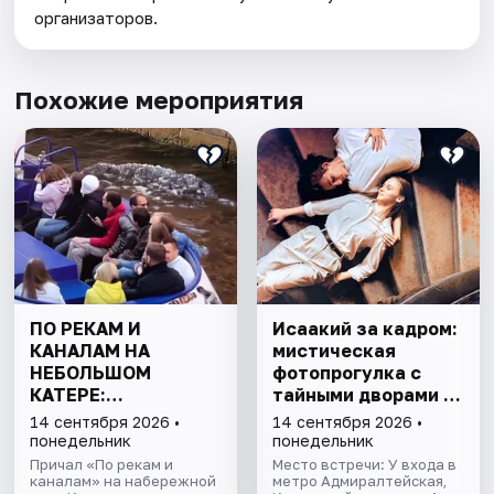
организаторов.
Похожие мероприятия
ПО РЕКАМ И
Исаакий за кадром:
КАНАЛАМ НА
мистическая
НЕБОЛЬШОМ
фотопрогулка с
КАТЕРЕ:
тайными дворами и
ПЕТРОГРАДКА И
колоннадой
14 сентября 2026 •
14 сентября 2026 •
ПАРАДНАЯ НЕВА
понедельник
понедельник
Причал «По рекам и
Место встречи: У входа в
каналам» на набережной
метро Адмиралтейская,