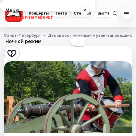
Меню
×
Концерты
Театр
Стендап
Выставки
Квест
Санкт-Петербург
Концерты
Санкт-Петербург
Дворцово-парковый музей-заповедник Г
Ночной режим
☀
☾
Театр
Стендап
Выставки
Квесты
Экскурсии
Спорт
События