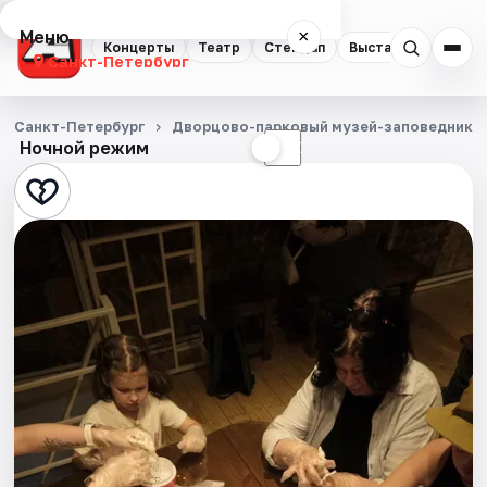
Меню
×
Концерты
Театр
Стендап
Выставки
Квест
Санкт-Петербург
Концерты
Санкт-Петербург
Дворцово-парковый музей-заповедник Г
Ночной режим
☀
☾
Театр
Стендап
Выставки
Квесты
Экскурсии
Спорт
События