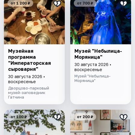
от 1 200 ₽
от 700 ₽
Музейная
Музей "Небылица-
программа
Моряница"
"Императорская
30 августа 2026 •
сыроварня"
воскресенье
Музей "Небылица-
30 августа 2026 •
Моряница"
воскресенье
Дворцово-парковый
музей-заповедник
Гатчина
от 100 ₽
от 200 ₽