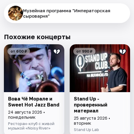
Музейная программа "Императорская
сыроварня"
Похожие концерты
от 600 ₽
от 990 ₽
Вова Чё Морале и
Stand Up -
Sweet Hot Jazz Band
проверенный
материал
24 августа 2026 •
понедельник
25 августа 2026 •
вторник
Ресторан-клуб с живой
музыкой «Noisy River»
Stand Up Lab