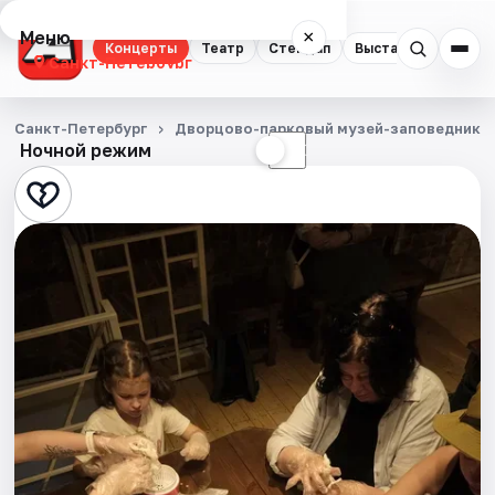
Меню
×
Концерты
Театр
Стендап
Выставки
Квест
Санкт-Петербург
Концерты
Санкт-Петербург
Дворцово-парковый музей-заповедник Г
Ночной режим
☀
☾
Театр
Стендап
Выставки
Квесты
Экскурсии
Спорт
События