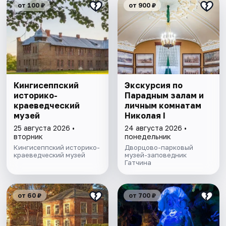
от 100 ₽
от 900 ₽
Кингисеппский
Экскурсия по
историко-
Парадным залам и
краеведческий
личным комнатам
музей
Николая I
25 августа 2026 •
24 августа 2026 •
вторник
понедельник
Кингисеппский историко-
Дворцово-парковый
краеведческий музей
музей-заповедник
Гатчина
от 60 ₽
от 700 ₽