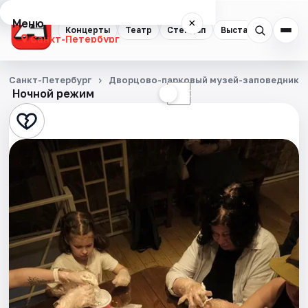
Меню
×
Концерты
Театр
Стендап
Выставки
Квест
Санкт-Петербург
Концерты
Санкт-Петербург
Дворцово-парковый музей-заповедник Г
Ночной режим
☀
☾
Театр
Стендап
Выставки
Квесты
Экскурсии
Спорт
События