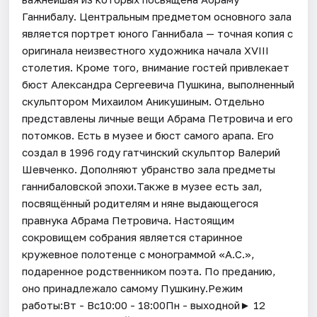
Ганнибалу. Центральным предметом основного зала
является портрет юного Ганнибала — точная копия с
оригинала неизвестного художника начала XVIII
столетия. Кроме того, внимание гостей привлекает
бюст Александра Сергеевича Пушкина, выполненный
скульптором Михаилом Аникушиным. Отдельно
представлены личные вещи Абрама Петровича и его
потомков. Есть в музее и бюст самого арапа. Его
создал в 1996 году гатчинский скульптор Валерий
Шевченко. Дополняют убранство зала предметы
ганнибаловской эпохи.Также в музее есть зал,
посвящённый родителям и няне выдающегося
правнука Абрама Петровича. Настоящим
сокровищем собрания является старинное
кружевное полотенце с монограммой «А.С.»,
подаренное родственником поэта. По преданию,
оно принадлежало самому Пушкину.Режим
работы:Вт - Вс10:00 - 18:00Пн - выходной► 12