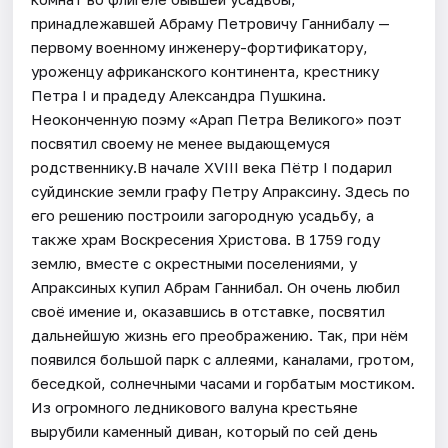
принадлежавшей Абраму Петровичу Ганнибалу —
первому военному инженеру-фортификатору,
уроженцу африканского континента, крестнику
Петра I и прадеду Александра Пушкина.
Неоконченную поэму «Арап Петра Великого» поэт
посвятил своему не менее выдающемуся
родственнику.В начале XVIII века Пётр I подарил
суйдинские земли графу Петру Апраксину. Здесь по
его решению построили загородную усадьбу, а
также храм Воскресения Христова. В 1759 году
землю, вместе с окрестными поселениями, у
Апраксиных купил Абрам Ганнибал. Он очень любил
своё имение и, оказавшись в отставке, посвятил
дальнейшую жизнь его преображению. Так, при нём
появился большой парк с аллеями, каналами, гротом,
беседкой, солнечными часами и горбатым мостиком.
Из огромного ледникового валуна крестьяне
вырубили каменный диван, который по сей день