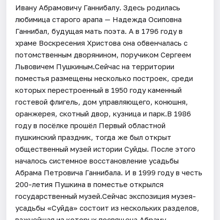
Ивану Абрамовичу Ганнибалу. Здесь родилась
любимица старого арапа — Надежда Осиповна
Ганнибал, будущая мать поэта. А в 1796 году в
храме Воскресения Христова она обвенчалась с
потомственным дворянином, поручиком Сергеем
Львовичем Пушкиным.Сейчас на территории
поместья размещены несколько построек, среди
которых перестроенный в 1950 году каменный
гостевой флигель, дом управляющего, конюшня,
оранжерея, скотный двор, кузница и парк.В 1986
году в посёлке прошёл Первый областной
пушкинский праздник, тогда же был открыт
общественный музей истории Суйды. После этого
началось системное восстановление усадьбы
Абрама Петровича Ганнибала. И в 1999 году в честь
200-летия Пушкина в поместье открылся
государственный музей.Сейчас экспозиция музея-
усадьбы «Суйда» состоит из нескольких разделов,
важнейшая из которых посвящена Абраму