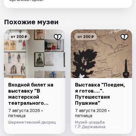
Похожие музеи
от 200 ₽
от 200 ₽
Входной билет на
Выставка "Поедем,
выставку "В
я готов....".
мастерской
Путешествия
театрального
Пушкина"
художника"
7 августа 2026 •
7 августа 2026 •
пятница
пятница
Шереметевский дворец
Музей-усадьба
Г.Р.Державина