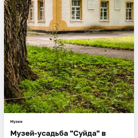
Города
Площадки
Артисты
Рейтинги
Музеи
Музей-усадьба "Суйда" в