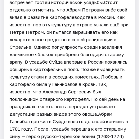
встречает гостей исторической усадьбы.Стоит
отдельно отметить, что Абрам Петрович внёс свой
вклад в развитие картофелеводства в России. Как
известно, про эту культуру в стране узнали ещё при
Петре Петром, он пытался выращивать его как
лекарственное средство в своей резиденции в
Стрельне. Однако популярность среди населения
«земляное яблоко» приобрело благодаря старому
арапу. В усадьбе Суйда впервые в России появились
обширные картофельные поля. Позже выращивать
культуру стали и в соседних поместьях. Любовь к
картофелю была у Ганнибалов в крови. Так,
известно, что Александр Сергеевич был
поклонником отварного картофеля. По сей день на
праздниках в честь поэта нередко устраивают
дегустации разных видов этого овоща.Абрам
Ганнибал прожил в Суйде вплоть до своей кончины в
1781 году. После, усадьба перешла к его старшему
сыну — герою русско-турецкой войны (1768-1774)