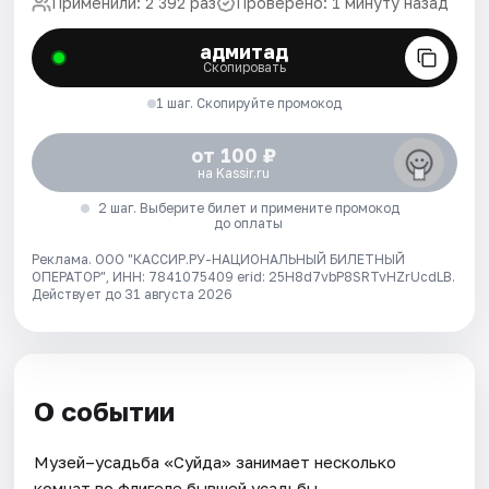
Применили: 2 392 раз
Проверено: 1 минуту назад
адмитад
Скопировать
1 шаг. Скопируйте промокод
от 100 ₽
на Kassir.ru
2 шаг. Выберите билет и примените промокод
до оплаты
Реклама. ООО "КАССИР.РУ-НАЦИОНАЛЬНЫЙ БИЛЕТНЫЙ
ОПЕРАТОР", ИНН: 7841075409 erid: 25H8d7vbP8SRTvHZrUcdLB.
Действует до 31 августа 2026
О событии
Музей–усадьба «Суйда» занимает несколько
комнат во флигеле бывшей усадьбы,