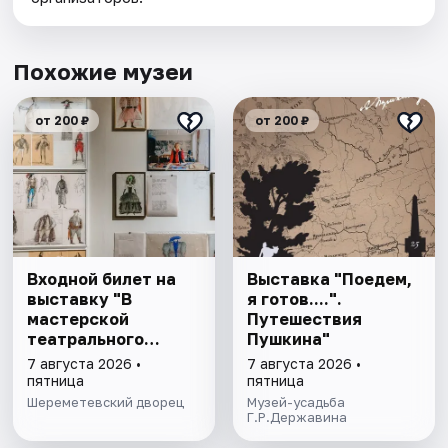
Похожие музеи
от 200 ₽
от 200 ₽
Входной билет на
Выставка "Поедем,
выставку "В
я готов....".
мастерской
Путешествия
театрального
Пушкина"
художника"
7 августа 2026 •
7 августа 2026 •
пятница
пятница
Шереметевский дворец
Музей-усадьба
Г.Р.Державина