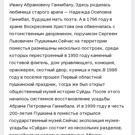
Ивану Абрамовичу Ганнибалу. Здесь родилась
любимица старого арапа — Надежда Осиповна
Ганнибал, будущая мать поэта. А в 1796 году в
храме Воскресения Христова она обвенчалась с
потомственным дворянином, поручиком Сергеем
Львовичем Пушкиным.Сейчас на территории
поместья размещены несколько построек, среди
которых перестроенный в 1950 году каменный
гостевой флигель, дом управляющего, конюшня,
оранжерея, скотный двор, кузница и парк.В 1986
году в посёлке прошёл Первый областной
пушкинский праздник, тогда же был открыт
общественный музей истории Суйды. После этого
началось системное восстановление усадьбы
Абрама Петровича Ганнибала. И в 1999 году в честь
200-летия Пушкина в поместье открылся
государственный музей.Сейчас экспозиция музея-
усадьбы «Суйда» состоит из нескольких разделов,
важнейшая из которых посвящена Абраму