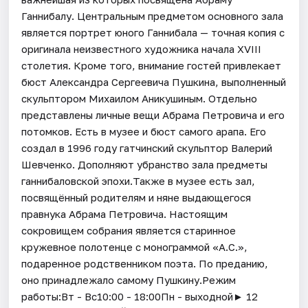
Ганнибалу. Центральным предметом основного зала
является портрет юного Ганнибала — точная копия с
оригинала неизвестного художника начала XVIII
столетия. Кроме того, внимание гостей привлекает
бюст Александра Сергеевича Пушкина, выполненный
скульптором Михаилом Аникушиным. Отдельно
представлены личные вещи Абрама Петровича и его
потомков. Есть в музее и бюст самого арапа. Его
создал в 1996 году гатчинский скульптор Валерий
Шевченко. Дополняют убранство зала предметы
ганнибаловской эпохи.Также в музее есть зал,
посвящённый родителям и няне выдающегося
правнука Абрама Петровича. Настоящим
сокровищем собрания является старинное
кружевное полотенце с монограммой «А.С.»,
подаренное родственником поэта. По преданию,
оно принадлежало самому Пушкину.Режим
работы:Вт - Вс10:00 - 18:00Пн - выходной► 12