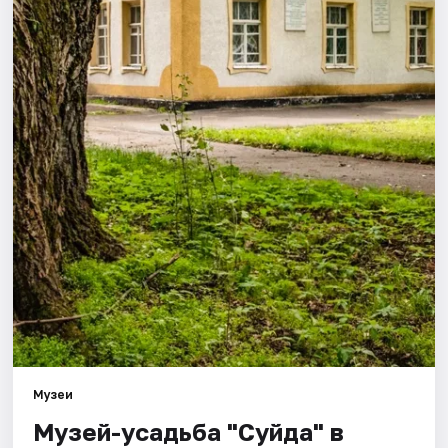
Города
Площадки
Артисты
Рейтинги
Музеи
Музей-усадьба "Суйда" в