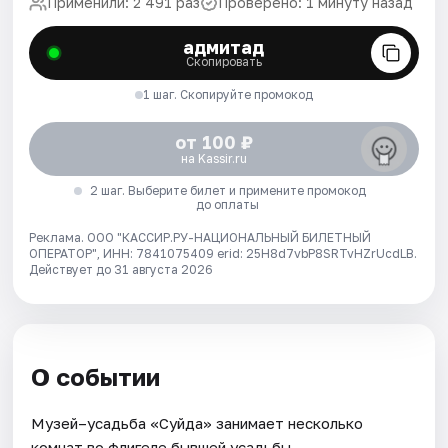
Применили: 2 491 раз
Проверено: 1 минуту назад
адмитад
Скопировать
1 шаг. Скопируйте промокод
от 100 ₽
на Kassir.ru
2 шаг. Выберите билет и примените промокод
до оплаты
Реклама. ООО "КАССИР.РУ-НАЦИОНАЛЬНЫЙ БИЛЕТНЫЙ
ОПЕРАТОР", ИНН: 7841075409 erid: 25H8d7vbP8SRTvHZrUcdLB.
Действует до 31 августа 2026
О событии
Музей–усадьба «Суйда» занимает несколько
комнат во флигеле бывшей усадьбы,