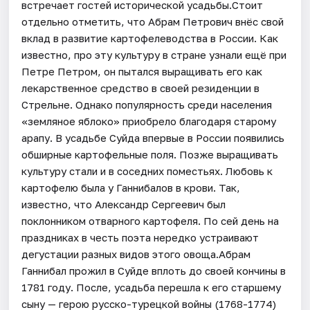
встречает гостей исторической усадьбы.Стоит
отдельно отметить, что Абрам Петрович внёс свой
вклад в развитие картофелеводства в России. Как
известно, про эту культуру в стране узнали ещё при
Петре Петром, он пытался выращивать его как
лекарственное средство в своей резиденции в
Стрельне. Однако популярность среди населения
«земляное яблоко» приобрело благодаря старому
арапу. В усадьбе Суйда впервые в России появились
обширные картофельные поля. Позже выращивать
культуру стали и в соседних поместьях. Любовь к
картофелю была у Ганнибалов в крови. Так,
известно, что Александр Сергеевич был
поклонником отварного картофеля. По сей день на
праздниках в честь поэта нередко устраивают
дегустации разных видов этого овоща.Абрам
Ганнибал прожил в Суйде вплоть до своей кончины в
1781 году. После, усадьба перешла к его старшему
сыну — герою русско-турецкой войны (1768-1774)