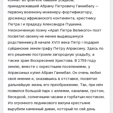
принадлежавшей Абраму Петровичу Ганнибалу —
первому военному инженеру-фортификатору,
уроженцу африканского континента, крестнику
Петра I и прадеду Александра Пушкина.
Неоконченную поэму «Арап Петра Великого» поэт
посвятил своему не менее выдающемуся
родственнику.В начале XVIII века Пётр I подарил
суйдинские земли графу Петру Апраксину. Здесь по
его решению построили загородную усадьбу, а
также храм Воскресения Христова. В 1759 году
землю, вместе с окрестными поселениями, у
Апраксиных купил Абрам Ганнибал. Он очень любил
своё имение и, оказавшись в отставке, посвятил
дальнейшую жизнь его преображению. Так, при нём
появился большой парк с аллеями, каналами, гротом,
беседкой, солнечными часами и горбатым мостиком.
Из огромного ледникового валуна крестьяне
вырубили каменный диван, который по сей день