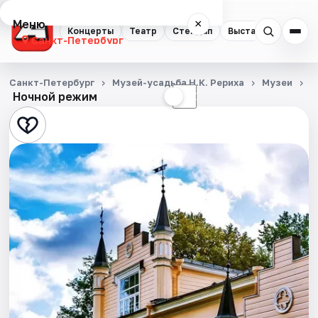
Меню
×
Концерты
Театр
Стендап
Выставки
Квест
Санкт-Петербург
Концерты
Санкт-Петербург
Музей-усадьба Н.К. Рериха
Музеи
М
Ночной режим
☀
☾
Театр
Стендап
Выставки
Квесты
Экскурсии
Спорт
События