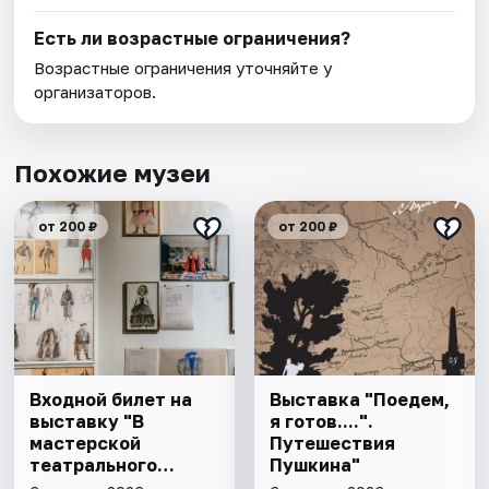
Есть ли возрастные ограничения?
Возрастные ограничения уточняйте у
организаторов.
Похожие музеи
от 200 ₽
от 200 ₽
Входной билет на
Выставка "Поедем,
выставку "В
я готов....".
мастерской
Путешествия
театрального
Пушкина"
художника"