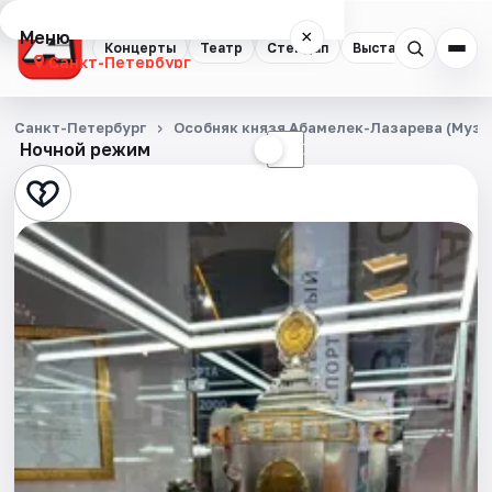
Меню
×
Концерты
Театр
Стендап
Выставки
Квест
Санкт-Петербург
Концерты
Санкт-Петербург
Особняк князя Абамелек-Лазарева (Музе
Ночной режим
☀
☾
Театр
Стендап
Выставки
Квесты
Экскурсии
Спорт
События