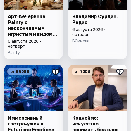
Арт-вечеринка
Владимир Сурдин.
Painty с
Радио
нескончаемым
6 августа 2026 •
игристым и видом
четверг
на Театр им. Андрея
ВСмысле
6 августа 2026 •
Миронова
четверг
Painty
от 9 500 ₽
от 700 ₽
Иммерсивный
Коднеймс:
гастро-ужин в
искусство
Futurione Emotions
понимать без слов