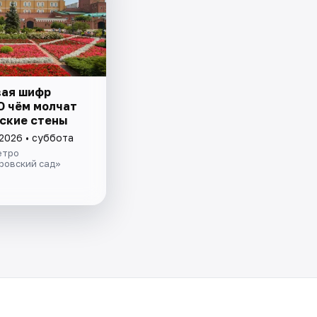
ая шифр
О чём молчат
ские стены
 2026 • суббота
етро
ровский сад»