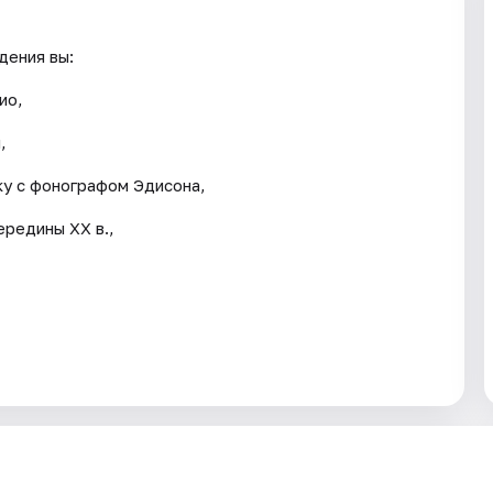
дения вы:
ио,
,
ку с фонографом Эдисона,
редины XX в.,