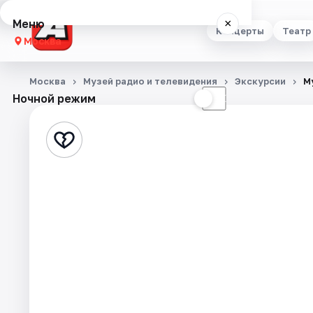
Меню
×
Концерты
Театр
Москва
Концерты
Москва
Музей радио и телевидения
Экскурсии
М
Ночной режим
☀
☾
Театр
Стендап
Выставки
Квесты
Экскурсии
Спорт
События