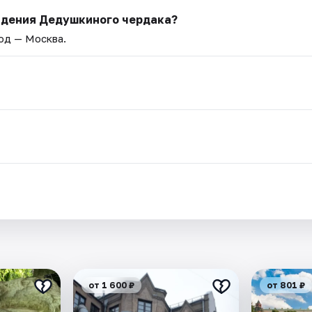
идения Дедушкиного чердака?
род — Москва.
от 1 600 ₽
от 801 ₽