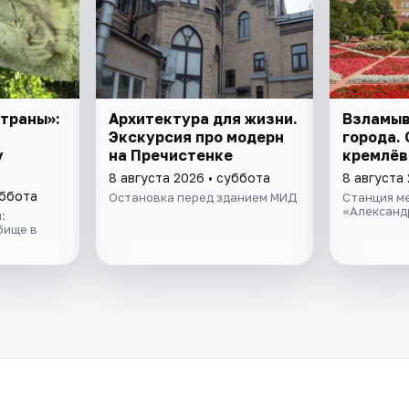
траны»:
Архитектура для жизни.
Взламыв
Экскурсия про модерн
города. 
у
на Пречистенке
кремлёв
8 августа 2026 • суббота
8 августа
уббота
Остановка перед зданием МИД
Станция м
«Александ
:
бище в