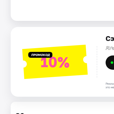
Города
Площадки
Сэ
Артисты
П
Рейтинги
ПРОМОКОД
10%
Рекла
это м