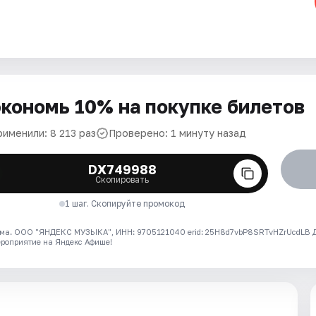
кономь 10% на покупке билетов
рименили: 8 213 раз
Проверено: 1 минуту назад
DX749988
Скопировать
1 шаг. Скопируйте промокод
ма. ООО "ЯНДЕКС МУЗЫКА", ИНН: 9705121040 erid: 25H8d7vbP8SRTvHZrUcdLB
ероприятие на Яндекс Афише!