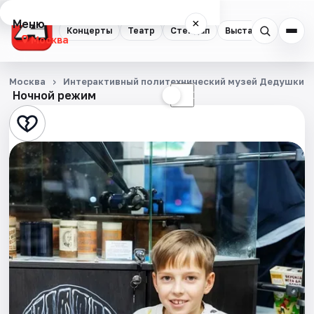
Меню
×
Концерты
Театр
Стендап
Выставки
Квест
Москва
Концерты
Москва
Интерактивный политехнический музей Дедушкин 
Ночной режим
☀
☾
Театр
Стендап
Выставки
Квесты
Экскурсии
Спорт
События