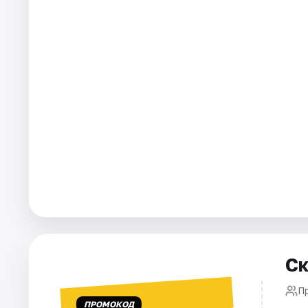
Города
Площадки
Артисты
Рейтинги
Ск
П
ПРОМОКОД