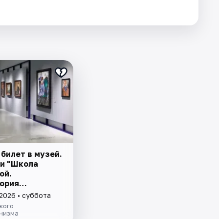
билет в музей.
и "Школа
ой.
ория
зма" и
 2026 • суббота
е причуды: от
кого
рской к музею"
низма