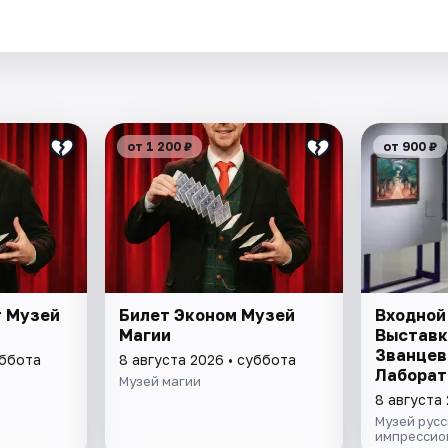
.
от 1 200 ₽
от 900 ₽
т Музей
Билет Эконом Музей
Входной 
Магии
Выставк
Званцев
уббота
8 августа 2026 • суббота
Лаборат
Музей магии
модерни
8 августа
"Хрупки
Музей русс
кондите
импрессио