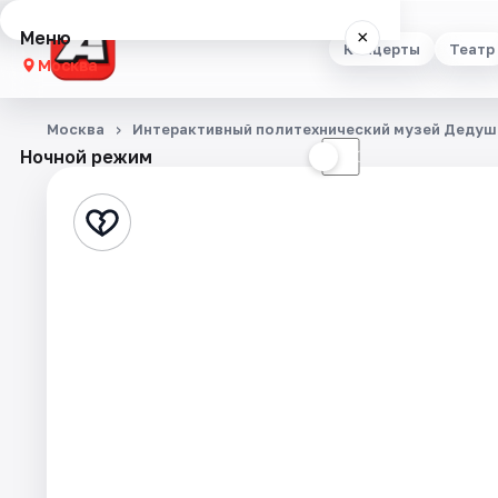
Меню
×
Концерты
Театр
Москва
Концерты
Москва
Интерактивный политехнический музей Дедуш
Ночной режим
☀
☾
Театр
Стендап
Выставки
Квесты
Экскурсии
Спорт
События