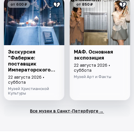
от 600 ₽
от 850 ₽
Экскурсия
МАФ. Основная
"Фаберже:
экспозиция
поставщик
22 августа 2026 •
Императорского
суббота
двора"
Музей Арт и Факты
22 августа 2026 •
суббота
Музей Христианской
Культуры
→
Все музеи в Санкт-Петербурге