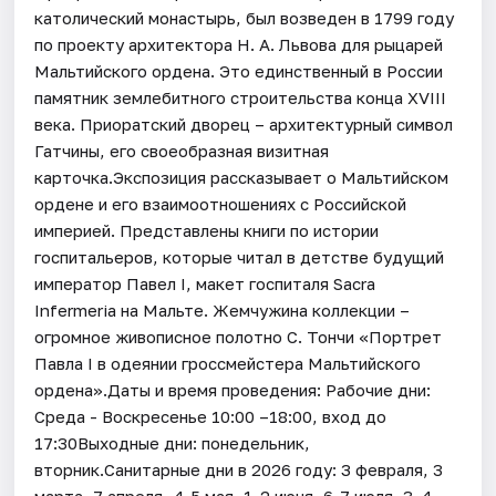
католический монастырь, был возведен в 1799 году
по проекту архитектора Н. А. Львова для рыцарей
Мальтийского ордена. Это единственный в России
памятник землебитного строительства конца XVIII
века. Приоратский дворец – архитектурный символ
Гатчины, его своеобразная визитная
карточка.Экспозиция рассказывает о Мальтийском
ордене и его взаимоотношениях с Российской
империей. Представлены книги по истории
госпитальеров, которые читал в детстве будущий
император Павел I, макет госпиталя Sacra
Infermeria на Мальте. Жемчужина коллекции –
огромное живописное полотно С. Тончи «Портрет
Павла I в одеянии гроссмейстера Мальтийского
ордена».Даты и время проведения: Рабочие дни:
Среда - Воскресенье 10:00 –18:00, вход до
17:30Выходные дни: понедельник,
вторник.Санитарные дни в 2026 году: З февраля, 3
марта, 7 апреля, 4-5 мая, 1-2 июня, 6-7 июля, 3-4