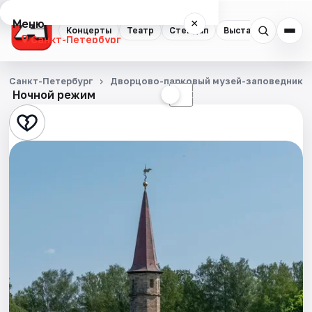
Меню
×
Концерты
Театр
Стендап
Выставки
Квест
Санкт-Петербург
Концерты
Санкт-Петербург
Дворцово-парковый музей-заповедник Г
Ночной режим
☀
☾
Театр
Стендап
Выставки
Квесты
Экскурсии
Спорт
События