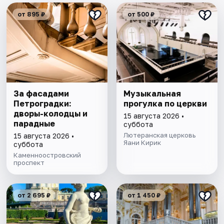
от 895 ₽
от 500 ₽
За фасадами
Музыкальная
Петроградки:
прогулка по церкви
дворы-колодцы и
15 августа 2026 •
парадные
суббота
Лютеранская церковь
15 августа 2026 •
Яани Кирик
суббота
Каменноостровский
проспект
от 2 695 ₽
от 1 450 ₽