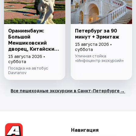
Ораниенбаум:
Петербург за 90
Большой
минут + Эрмитаж
Меншиковский
15 августа 2026 •
дворец, Китайский
суббота
дворец, парк
Уличная стойка
15 августа 2026 •
«Инфоцентр экскурсий»
суббота
Посадка на автобус
Davranov
→
Все пешеходные экскурсии в Санкт-Петербурге
Навигация