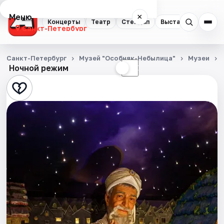
Меню
×
Концерты
Театр
Стендап
Выставки
Квест
Санкт-Петербург
Концерты
Санкт-Петербург
Музей "Особняк-Небылица"
Музеи
Ночной режим
☀
☾
Театр
Стендап
Выставки
Квесты
Экскурсии
Спорт
События