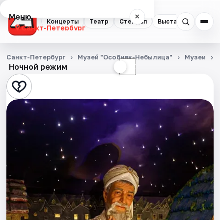
Меню
×
Концерты
Театр
Стендап
Выставки
Квест
Санкт-Петербург
Концерты
Санкт-Петербург
Музей "Особняк-Небылица"
Музеи
Ночной режим
☀
☾
Театр
Стендап
Выставки
Квесты
Экскурсии
Спорт
События