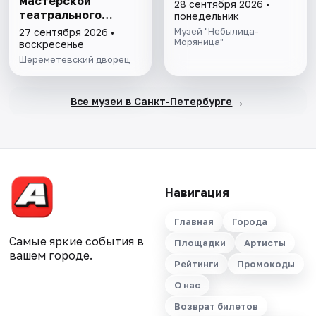
мастерской
28 сентября 2026 •
театрального
понедельник
художника"
Музей "Небылица-
27 сентября 2026 •
Моряница"
воскресенье
Шереметевский дворец
→
Все музеи в Санкт-Петербурге
Навигация
Главная
Города
Самые яркие события в
Площадки
Артисты
вашем городе.
Рейтинги
Промокоды
О нас
Возврат билетов