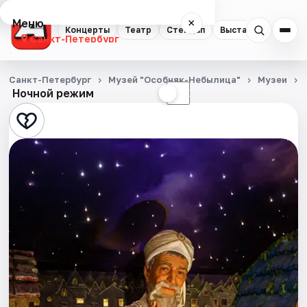
Меню
×
Концерты
Театр
Стендап
Выставки
Квест
Санкт-Петербург
Концерты
Санкт-Петербург
Музей "Особняк-Небылица"
Музеи
Ночной режим
☀
☾
Театр
Стендап
Выставки
Квесты
Экскурсии
Спорт
События