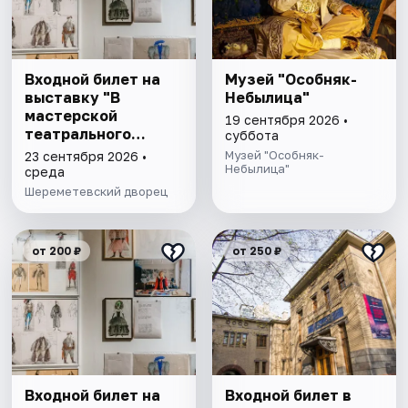
Входной билет на
Музей "Особняк-
выставку "В
Небылица"
мастерской
19 сентября 2026 •
театрального
суббота
художника"
Музей "Особняк-
23 сентября 2026 •
Небылица"
среда
Шереметевский дворец
от 200 ₽
от 250 ₽
Входной билет на
Входной билет в