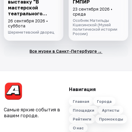
выставку "В
ГМПИР
мастерской
23 сентября 2026 •
театрального
среда
художника"
Особняк Матильды
26 сентября 2026 •
Кшесинской (Музей
суббота
политической истории
Шереметевский дворец
России)
→
Все музеи в Санкт-Петербурге
Навигация
Главная
Города
Самые яркие события в
Площадки
Артисты
вашем городе.
Рейтинги
Промокоды
О нас