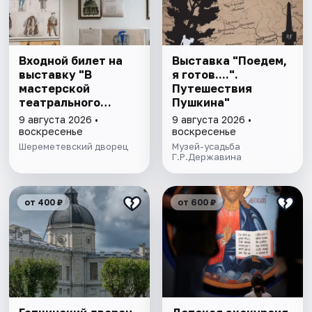
Входной билет на
Выставка "Поедем,
выставку "В
я готов....".
мастерской
Путешествия
театрального
Пушкина"
художника"
9 августа 2026 •
9 августа 2026 •
воскресенье
воскресенье
Шереметевский дворец
Музей-усадьба
Г.Р.Державина
от 400 ₽
от 600 ₽