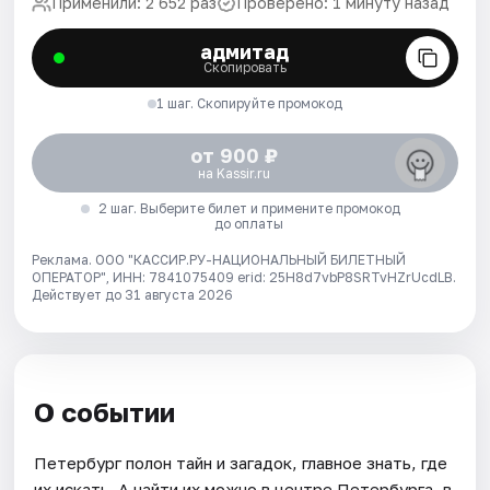
Применили: 2 652 раз
Проверено: 1 минуту назад
адмитад
Скопировать
1 шаг. Скопируйте промокод
от 900 ₽
на Kassir.ru
2 шаг. Выберите билет и примените промокод
до оплаты
Реклама. ООО "КАССИР.РУ-НАЦИОНАЛЬНЫЙ БИЛЕТНЫЙ
ОПЕРАТОР", ИНН: 7841075409 erid: 25H8d7vbP8SRTvHZrUcdLB.
Действует до 31 августа 2026
О событии
Петербург полон тайн и загадок, главное знать, где
их искать. А найти их можно в центре Петербурга, в