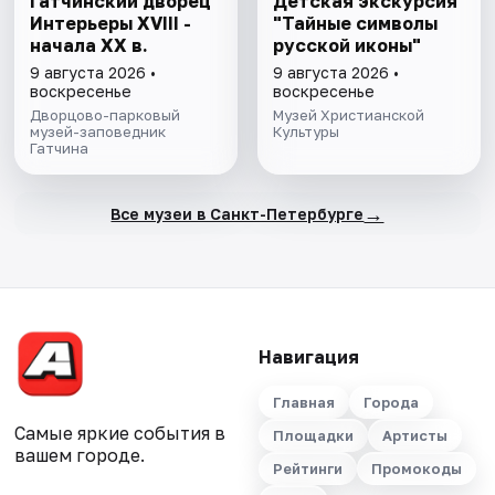
Гатчинский дворец
Детская экскурсия
Интерьеры ХVIII -
"Тайные символы
начала ХХ в.
русской иконы"
9 августа 2026 •
9 августа 2026 •
воскресенье
воскресенье
Дворцово-парковый
Музей Христианской
музей-заповедник
Культуры
Гатчина
→
Все музеи в Санкт-Петербурге
Навигация
Главная
Города
Самые яркие события в
Площадки
Артисты
вашем городе.
Рейтинги
Промокоды