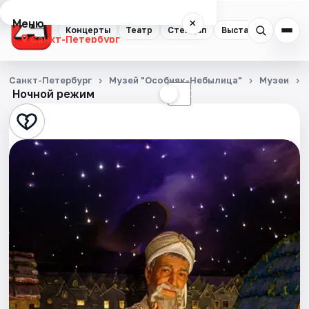
Меню
×
Концерты
Театр
Стендап
Выставки
Квест
Санкт-Петербург
Концерты
Санкт-Петербург
Музей "Особняк-Небылица"
Музеи
Ночной режим
☀
☾
Театр
Стендап
Выставки
Квесты
Экскурсии
Спорт
События