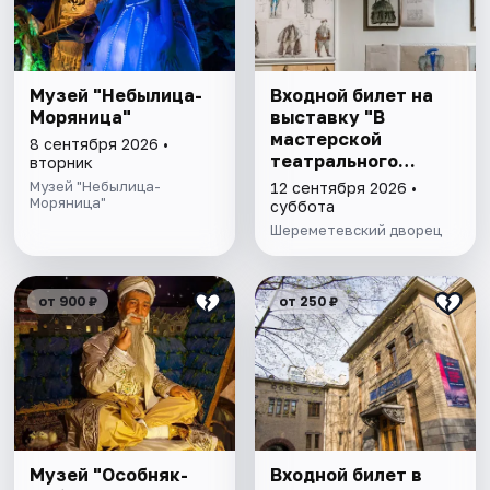
Музей "Небылица-
Входной билет на
Моряница"
выставку "В
мастерской
8 сентября 2026 •
театрального
вторник
художника"
Музей "Небылица-
12 сентября 2026 •
Моряница"
суббота
Шереметевский дворец
от 900 ₽
от 250 ₽
Музей "Особняк-
Входной билет в