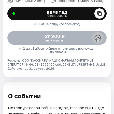
Применили: 2 652 раз
Проверено: 1 минуту назад
адмитад
Скопировать
1 шаг. Скопируйте промокод
от 900 ₽
на Kassir.ru
2 шаг. Выберите билет и примените промокод
до оплаты
Реклама. ООО "КАССИР.РУ-НАЦИОНАЛЬНЫЙ БИЛЕТНЫЙ
ОПЕРАТОР", ИНН: 7841075409 erid: 25H8d7vbP8SRTvHZrUcdLB.
Действует до 31 августа 2026
О событии
Петербург полон тайн и загадок, главное знать, где
их искать. А найти их можно в центре Петербурга, в