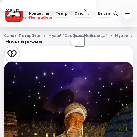
Меню
×
Концерты
Театр
Стендап
Выставки
Квест
Санкт-Петербург
Концерты
Санкт-Петербург
Музей "Особняк-Небылица"
Музеи
Ночной режим
☀
☾
Театр
Стендап
Выставки
Квесты
Экскурсии
Спорт
События