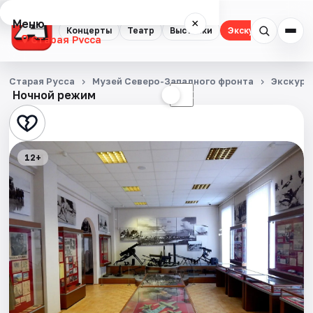
Меню
×
Концерты
Театр
Выставки
Экскурсии
Старая Русса
Концерты
Старая Русса
Музей Северо-Западного фронта
Экскурс
Ночной режим
☀
☾
Театр
Выставки
12+
Экскурсии
События
Города
Площадки