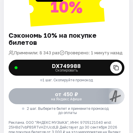
10%
Сэкономь 10% на покупке
билетов
Применили: 8 343 раз
Проверено: 1 минуту назад
DX749988
Скопировать
1 шаг. Скопируйте промокод
от 450 ₽
на Яндекс Афише
2 шаг. Выберите билет и примените промокод
до оплаты
Реклама. ООО "ЯНДЕКС МУЗЫКА", ИНН: 9705121040 erid:
25H8d7vbP8SRTvHZrUcdLB
Действует до 30 сентября 2026
при покупке билетов от 3 000 ₽ на это мероприятие на Яндекс