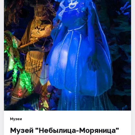
Города
Площадки
Артисты
Рейтинги
Музеи
Музей "Небылица-Моряница"