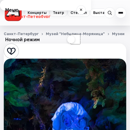
Меню
×
Концерты
Театр
Стендап
Выставки
Квест
Санкт-Петербург
Концерты
Санкт-Петербург
Музей "Небылица-Моряница"
Музеи
Ночной режим
☀
☾
Театр
Стендап
Выставки
Квесты
Экскурсии
Спорт
События