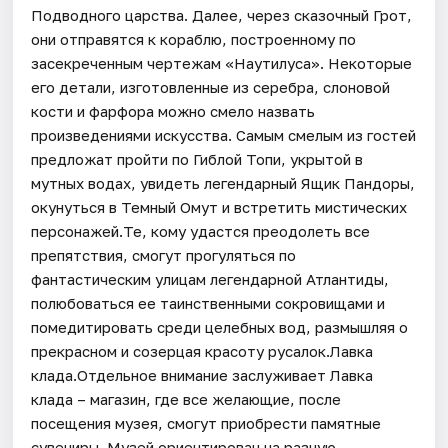
Подводного царства. Далее, через сказочный Грот,
они отправятся к кораблю, построенному по
засекреченным чертежам «Наутилуса». Некоторые
его детали, изготовленные из серебра, слоновой
кости и фарфора можно смело назвать
произведениями искусства. Самым смелым из гостей
предложат пройти по Гиблой Топи, укрытой в
мутных водах, увидеть легендарный Ящик Пандоры,
окунуться в Темный Омут и встретить мистических
персонажей.Те, кому удастся преодолеть все
препятствия, смогут прогуляться по
фантастическим улицам легендарной Атлантиды,
полюбоваться ее таинственными сокровищами и
помедитировать среди целебных вод, размышляя о
прекрасном и созерцая красоту русалок.Лавка
клада.Отдельное внимание заслуживает Лавка
клада – магазин, где все желающие, после
посещения музея, смогут приобрести памятные
сувениры. Музей ориентирован на разную