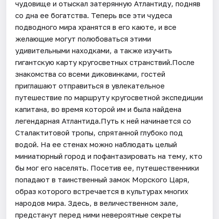
чудовище и отыскал затерянную Атлантиду, подняв
со дна ее богатства. Теперь все эти чудеса
подводного мира хранятся в его каюте, и все
желающие могут полюбоваться этими
удивительными находками, а также изучить
гигантскую карту кругосветных странствий.После
знакомства со всеми диковинками, гостей
приглашают отправиться в увлекательное
путешествие по маршруту кругосветной экспедиции
капитана, во время которой им и была найдена
легендарная Атлантида.Путь к ней начинается со
Сталактитовой тропы, спрятанной глубоко под
водой. На ее стенах можно наблюдать целый
миниатюрный город и пофантазировать на тему, кто
бы мог его населять. Посетив ее, путешественники
попадают в таинственный замок Морского Царя,
образ которого встречается в культурах многих
народов мира. Здесь, в величественном зале,
предстанут перед ними невероятные секреты