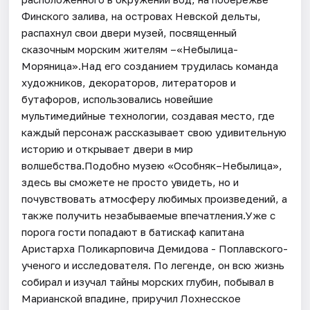
Финского залива, на островах Невской дельты,
распахнул свои двери музей, посвященный
сказочным морским жителям –«Небылица-
Моряница».Над его созданием трудилась команда
художников, декораторов, литераторов и
бутафоров, использовались новейшие
мультимедийные технологии, создавая место, где
каждый персонаж рассказывает свою удивительную
историю и открывает двери в мир
волшебства.Подобно музею «Особняк–Небылица»,
здесь вы сможете не просто увидеть, но и
почувствовать атмосферу любимых произведений, а
также получить незабываемые впечатления.Уже с
порога гости попадают в батискаф капитана
Аристарха Поликарповича Демидова - Поплавского-
ученого и исследователя. По легенде, он всю жизнь
собирал и изучал тайны морских глубин, побывал в
Марианской впадине, приручил Лохнесское