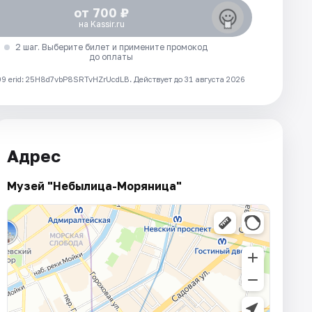
от 700 ₽
на Kassir.ru
2 шаг. Выберите билет и примените промокод
до оплаты
 erid: 25H8d7vbP8SRTvHZrUcdLB.
Действует до 31 августа 2026
Адрес
Музей "Небылица-Моряница"