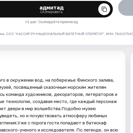
адмитад
Скопировать
1 шаг. Скопируйте промокод
ма. ООО "КАССИР.РУ-НАЦИОНАЛЬНЫЙ БИЛЕТНЫЙ ОПЕРАТОР", ИНН: 7841075409
го в окружении вод, на побережье Финского залива,
 музей, посвященный сказочным морским жителям
ь команда художников, декораторов, литераторов и
е технологии, создавая место, где каждый персонаж
ает двери в мир волшебства.Подобно музею
увидеть, но и почувствовать атмосферу любимых
атления.Уже с порога гости попадают в батискаф
авского-ученого и исследователя. По легенде, он всю