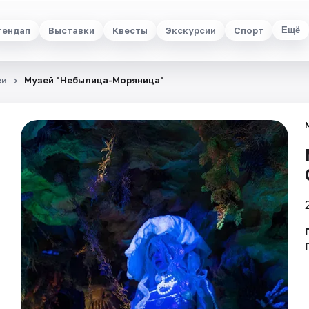
тендап
Выставки
Квесты
Экскурсии
Спорт
Ещё
еи
Музей "Небылица-Моряница"