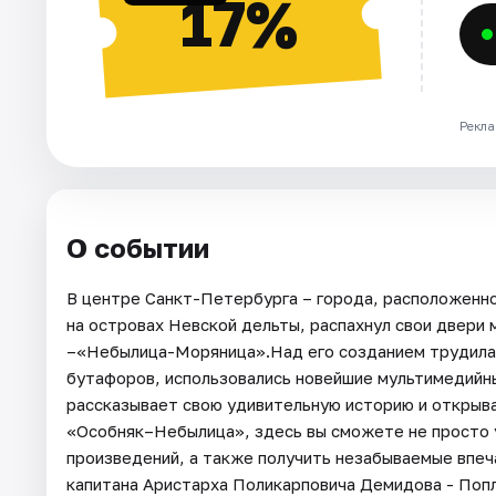
17%
Рекла
О событии
В центре Санкт-Петербурга – города, расположенно
на островах Невской дельты, распахнул свои двери
–«Небылица-Моряница».Над его созданием трудилас
бутафоров, использовались новейшие мультимедийны
рассказывает свою удивительную историю и открыв
«Особняк–Небылица», здесь вы сможете не просто 
произведений, а также получить незабываемые впеч
капитана Аристарха Поликарповича Демидова - Попл