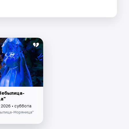
Небылица-
а"
 2026 • суббота
былица-Моряница"