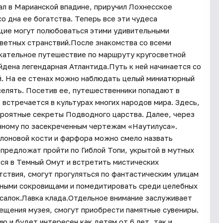
вал в Марианской впадине, приручил Лохнесское
о дна ее богатства. Теперь все эти чудеса
ющие могут полюбоваться этими удивительными
светных странствий.После знакомства со всеми
екательное путешествие по маршруту кругосветной
айдена легендарная Атлантида.Путь к ней начинается со
й. На ее стенах можно наблюдать целый миниатюрный
аселять. Посетив ее, путешественники попадают в
встречается в культурах многих народов мира. Здесь,
ероятные секреты Подводного царства. Далее, через
енному по засекреченным чертежам «Наутилуса».
слоновой кости и фарфора можно смело назвать
 предложат пройти по Гиблой Топи, укрытой в мутных
ся в Темный Омут и встретить мистических
тствия, смогут прогуляться по фантастическим улицам
нными сокровищами и помедитировать среди целебных
усалок.Лавка клада.Отдельное внимание заслуживает
сещения музея, смогут приобрести памятные сувениры.
 и будет интересен как детям от 6 лет, так и