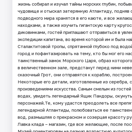
жизнь собирал и изучал тайны морских глубин, побы
чудовище и отыскал затерянную Атлантиду, подняв с
подводного мира хранятся в его каюте, и все жела
находками, а также изучить гигантскую карту круго
диковинками, гостей приглашают отправиться в увл
экспедиции капитана, во время которой им и была н
Сталактитовой тропы, спрятанной глубоко под водо
город и пофантазировать на тему, кто бы мог его н
таинственный замок Морского Царя, образ которого 
в величественном зале, предстанут перед ними нев
сказочный Грот, они отправятся к кораблю, постро
Некоторые его детали, изготовленные из серебра, 
произведениями искусства. Самым смелым из гостей
водах, увидеть легендарный Ящик Пандоры, окунуть
персонажей.Те, кому удастся преодолеть все препя
легендарной Атлантиды, полюбоваться ее таинстве
вод, размышляя о прекрасном и созерцая красоту р
Лавка клада – магазин, где все желающие, после по
Музей ориентирован на разную возрастную аудиторию