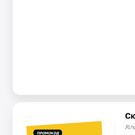
Города
Площадки
Артисты
Рейтинги
Ск
П
ПРОМОКОД