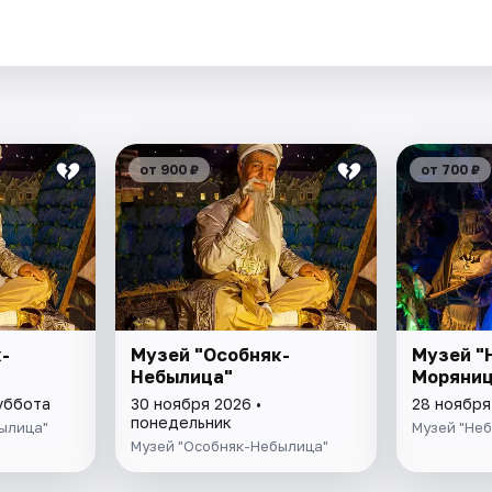
.
от 900 ₽
от 700 ₽
-
Музей "Особняк-
Музей "
Небылица"
Моряниц
суббота
30 ноября 2026 •
28 ноября
понедельник
ылица"
Музей "Не
Музей "Особняк-Небылица"