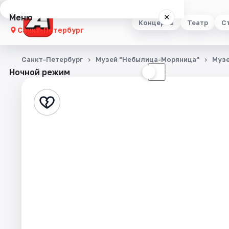
Меню
×
Концерты
Театр
С
Санкт-Петербург
Концерты
Санкт-Петербург
Музей "Небылица-Моряница"
Муз
Ночной режим
☀
☾
Театр
Стендап
Выставки
Квесты
Экскурсии
Спорт
События