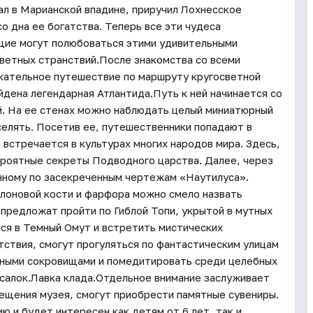
вал в Марианской впадине, приручил Лохнесское
о дна ее богатства. Теперь все эти чудеса
ющие могут полюбоваться этими удивительными
светных странствий.После знакомства со всеми
екательное путешествие по маршруту кругосветной
айдена легендарная Атлантида.Путь к ней начинается со
й. На ее стенах можно наблюдать целый миниатюрный
аселять. Посетив ее, путешественники попадают в
встречается в культурах многих народов мира. Здесь,
ероятные секреты Подводного царства. Далее, через
енному по засекреченным чертежам «Наутилуса».
слоновой кости и фарфора можно смело назвать
 предложат пройти по Гиблой Топи, укрытой в мутных
ся в Темный Омут и встретить мистических
тствия, смогут прогуляться по фантастическим улицам
нными сокровищами и помедитировать среди целебных
усалок.Лавка клада.Отдельное внимание заслуживает
сещения музея, смогут приобрести памятные сувениры.
 и будет интересен как детям от 6 лет, так и