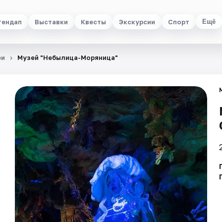
тендап
Выставки
Квесты
Экскурсии
Спорт
Ещё
еи
Музей "Небылица-Моряница"