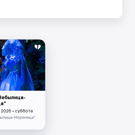
Небылица-
а"
 2026 • суббота
былица-Моряница"