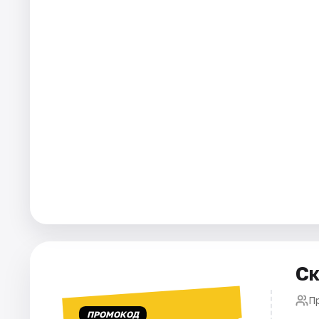
Города
Площадки
Артисты
Рейтинги
Ск
П
ПРОМОКОД