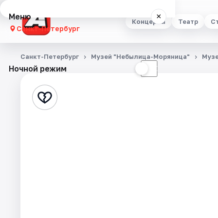
Меню
×
Концерты
Театр
С
Санкт-Петербург
Концерты
Санкт-Петербург
Музей "Небылица-Моряница"
Муз
Ночной режим
☀
☾
Театр
Стендап
Выставки
Квесты
Экскурсии
Спорт
События