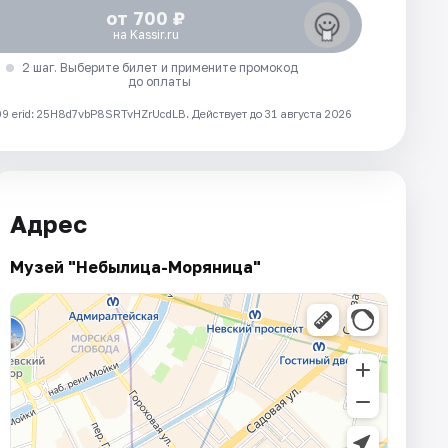
от 700 ₽
на Kassir.ru
2 шаг. Выберите билет и примените промокод
до оплаты
 erid: 25H8d7vbP8SRTvHZrUcdLB.
Действует до 31 августа 2026
Адрес
Музей "Небылица-Моряница"