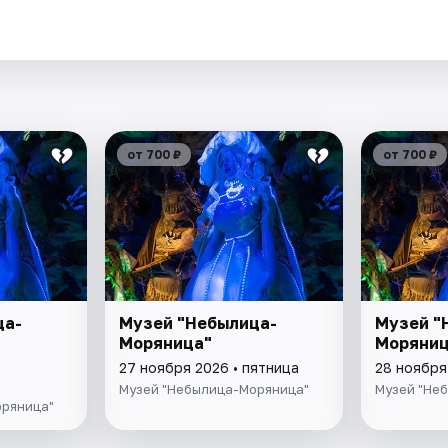
.
от 700 ₽
от 700 ₽
ца-
Музей "Небылица-
Музей "
Моряница"
Моряниц
27 ноября 2026 • пятница
28 ноября
Музей "Небылица-Моряница"
Музей "Не
оряница"