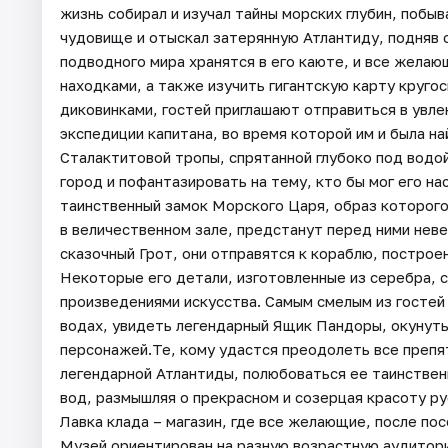
жизнь собирал и изучал тайны морских глубин, побы
чудовище и отыскал затерянную Атлантиду, подняв с
подводного мира хранятся в его каюте, и все жела
находками, а также изучить гигантскую карту круго
диковинками, гостей приглашают отправиться в увл
экспедиции капитана, во время которой им и была н
Сталактитовой тропы, спрятанной глубоко под водо
город и пофантазировать на тему, кто бы мог его н
таинственный замок Морского Царя, образ которого 
в величественном зале, предстанут перед ними нев
сказочный Грот, они отправятся к кораблю, постро
Некоторые его детали, изготовленные из серебра, 
произведениями искусства. Самым смелым из гостей
водах, увидеть легендарный Ящик Пандоры, окунуть
персонажей.Те, кому удастся преодолеть все препя
легендарной Атлантиды, полюбоваться ее таинстве
вод, размышляя о прекрасном и созерцая красоту р
Лавка клада – магазин, где все желающие, после по
Музей ориентирован на разную возрастную аудиторию