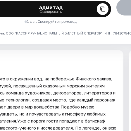
адмитад
Скопировать
1 шаг. Скопируйте промокод
ма. ООО "КАССИР.РУ-НАЦИОНАЛЬНЫЙ БИЛЕТНЫЙ ОПЕРАТОР", ИНН: 7841075409
го в окружении вод, на побережье Финского залива,
 музей, посвященный сказочным морским жителям
ь команда художников, декораторов, литераторов и
е технологии, создавая место, где каждый персонаж
ает двери в мир волшебства.Подобно музею
увидеть, но и почувствовать атмосферу любимых
атления.Уже с порога гости попадают в батискаф
авского-ученого и исследователя. По легенде, он всю