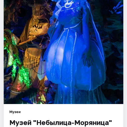
Города
Площадки
Артисты
Рейтинги
Музеи
Музей "Небылица-Моряница"