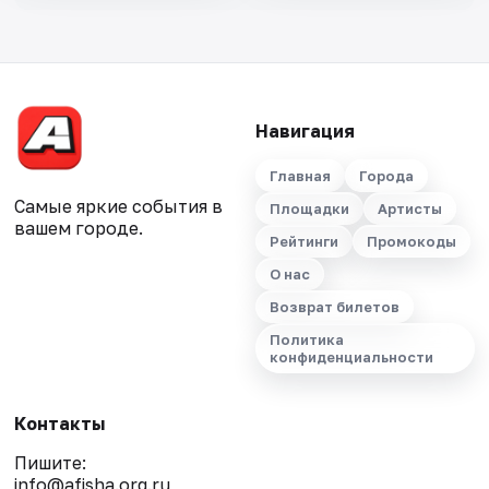
Навигация
Главная
Города
Самые яркие события в
Площадки
Артисты
вашем городе.
Рейтинги
Промокоды
О нас
Возврат билетов
Политика
конфиденциальности
Контакты
Пишите:
info@afisha.org.ru