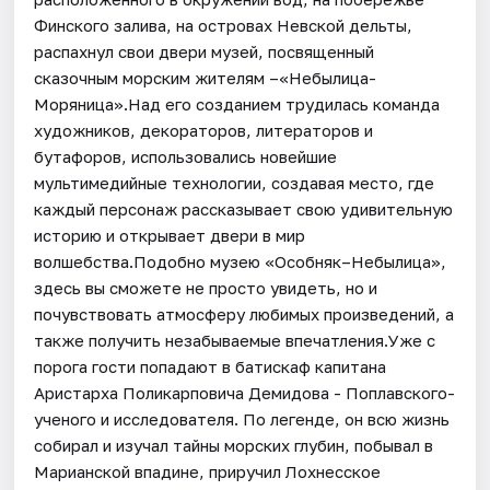
Финского залива, на островах Невской дельты,
распахнул свои двери музей, посвященный
сказочным морским жителям –«Небылица-
Моряница».Над его созданием трудилась команда
художников, декораторов, литераторов и
бутафоров, использовались новейшие
мультимедийные технологии, создавая место, где
каждый персонаж рассказывает свою удивительную
историю и открывает двери в мир
волшебства.Подобно музею «Особняк–Небылица»,
здесь вы сможете не просто увидеть, но и
почувствовать атмосферу любимых произведений, а
также получить незабываемые впечатления.Уже с
порога гости попадают в батискаф капитана
Аристарха Поликарповича Демидова - Поплавского-
ученого и исследователя. По легенде, он всю жизнь
собирал и изучал тайны морских глубин, побывал в
Марианской впадине, приручил Лохнесское