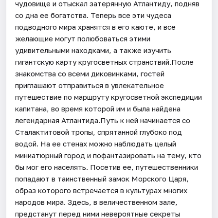
чудовище и отыскал затерянную Атлантиду, подняв
со дна ее богатства. Теперь все эти чудеса
подводного мира хранятся в его каюте, и все
желающие могут полюбоваться этими
удивительными находками, а также изучить
гигантскую карту кругосветных странствий.После
знакомства со всеми диковинками, гостей
приглашают отправиться в увлекательное
путешествие по маршруту кругосветной экспедиции
капитана, во время которой им и была найдена
легендарная Атлантида.Путь к ней начинается со
Сталактитовой тропы, спрятанной глубоко под
водой. На ее стенах можно наблюдать целый
миниатюрный город и пофантазировать на тему, кто
бы мог его населять. Посетив ее, путешественники
попадают в таинственный замок Морского Царя,
образ которого встречается в культурах многих
народов мира. Здесь, в величественном зале,
предстанут перед ними невероятные секреты