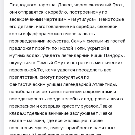
Подводного царства. Далее, через сказочный Грот,
они отправятся к кораблю, построенному по
засекреченным чертежам «Наутилуса». Некоторые
его детали, изготовленные из серебра, слоновой
кости и фарфора можно смело назвать
произведениями искусства. Самым смелым из гостей
предложат пройти по Гиблой Топи, укрытой в
мутных водах, увидеть легендарный Ящик Пандоры,
окунуться в Темный Омут и встретить мистических
персонажей.Те, кому удастся преодолеть все
препятствия, смогут прогуляться по
фантастическим улицам легендарной Атлантиды,
полюбоваться ее таинственными сокровищами и
помедитировать среди целебных вод, размышляя о
прекрасном и созерцая красоту русалок.Лавка
клада.Отдельное внимание заслуживает Лавка
клада – магазин, где все желающие, после
посещения музея, смогут приобрести памятные
сувениры. Музей ориентирован на разную