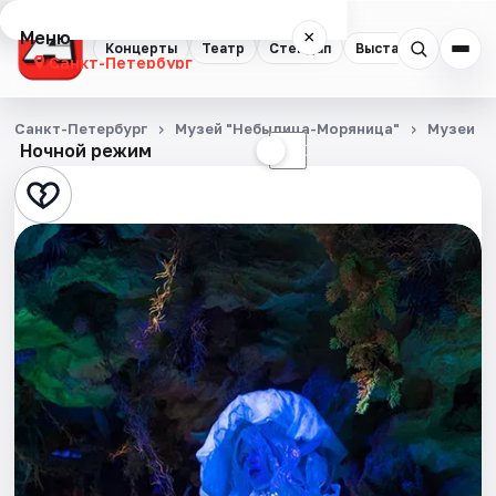
Меню
×
Концерты
Театр
Стендап
Выставки
Квест
Санкт-Петербург
Концерты
Санкт-Петербург
Музей "Небылица-Моряница"
Музеи
Ночной режим
☀
☾
Театр
Стендап
Выставки
Квесты
Экскурсии
Спорт
События