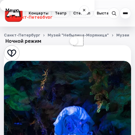
Меню
×
Концерты
Театр
Стендап
Выставки
Квест
Санкт-Петербург
Концерты
Санкт-Петербург
Музей "Небылица-Моряница"
Музеи
Ночной режим
☀
☾
Театр
Стендап
Выставки
Квесты
Экскурсии
Спорт
События