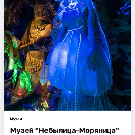
Города
Площадки
Артисты
Рейтинги
Музеи
Музей "Небылица-Моряница"