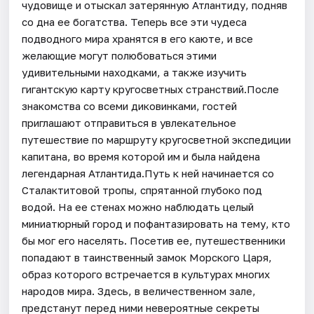
чудовище и отыскал затерянную Атлантиду, подняв
со дна ее богатства. Теперь все эти чудеса
подводного мира хранятся в его каюте, и все
желающие могут полюбоваться этими
удивительными находками, а также изучить
гигантскую карту кругосветных странствий.После
знакомства со всеми диковинками, гостей
приглашают отправиться в увлекательное
путешествие по маршруту кругосветной экспедиции
капитана, во время которой им и была найдена
легендарная Атлантида.Путь к ней начинается со
Сталактитовой тропы, спрятанной глубоко под
водой. На ее стенах можно наблюдать целый
миниатюрный город и пофантазировать на тему, кто
бы мог его населять. Посетив ее, путешественники
попадают в таинственный замок Морского Царя,
образ которого встречается в культурах многих
народов мира. Здесь, в величественном зале,
предстанут перед ними невероятные секреты