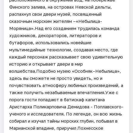
Финского залива, на островах Невской дельты,
распахнул свои двери музей, посвященный
сказочным морским жителям –«Небылица-
Моряница».Над его созданием трудилась команда
художников, декораторов, литераторов и
бутафоров, использовались новейшие
мультимедийные технологии, создавая место, где
каждый персонаж рассказывает свою удивительную
историю и открывает двери в мир
волшебства.Подобно музею «Особняк–Небылица»,
здесь вы сможете не просто увидеть, но и
почувствовать атмосферу любимых произведений, а
также получить незабываемые впечатления.Уже с
порога гости попадают в батискаф капитана
Аристарха Поликарповича Демидова - Поплавского-
ученого и исследователя. По легенде, он всю жизнь
собирал и изучал тайны морских глубин, побывал в
Марианской впадине, приручил Лохнесское