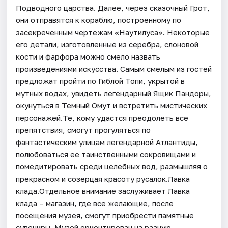
Подводного царства. Далее, через сказочный Грот,
они отправятся к кораблю, построенному по
засекреченным чертежам «Наутилуса». Некоторые
его детали, изготовленные из серебра, слоновой
кости и фарфора можно смело назвать
произведениями искусства. Самым смелым из гостей
предложат пройти по Гиблой Топи, укрытой в
мутных водах, увидеть легендарный Ящик Пандоры,
окунуться в Темный Омут и встретить мистических
персонажей.Те, кому удастся преодолеть все
препятствия, смогут прогуляться по
фантастическим улицам легендарной Атлантиды,
полюбоваться ее таинственными сокровищами и
помедитировать среди целебных вод, размышляя о
прекрасном и созерцая красоту русалок.Лавка
клада.Отдельное внимание заслуживает Лавка
клада – магазин, где все желающие, после
посещения музея, смогут приобрести памятные
сувениры. Музей ориентирован на разную