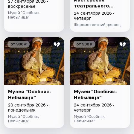
27 сентября 2026 •
театрального
воскресенье
художника"
Музей "Особняк-
24 сентября 2026 •
Небылица"
четверг
Шереметевский дворец
от 900 ₽
от 900 ₽
Музей "Особняк-
Музей "Особняк-
Небылица"
Небылица"
28 сентября 2026 •
24 сентября 2026 •
понедельник
четверг
Музей "Особняк-
Музей "Особняк-
Небылица"
Небылица"