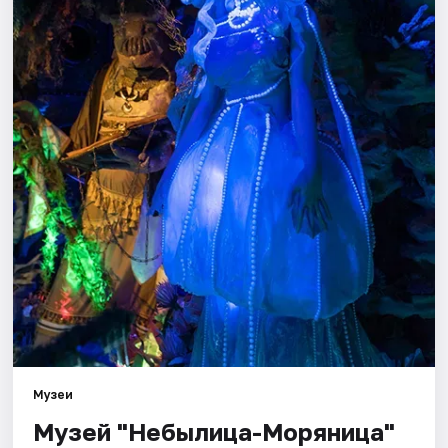
Города
Площадки
Артисты
Рейтинги
Музеи
Музей "Небылица-Моряница"