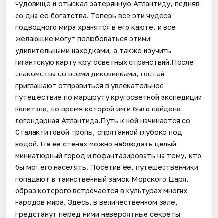
чудовище и отыскал затерянную Атлантиду, подняв
со дна ее богатства. Теперь все эти чудеса
подводного мира хранятся в его каюте, и все
желающие могут полюбоваться этими
удивительными находками, а также изучить
гигантскую карту кругосветных странствий.После
знакомства со всеми диковинками, гостей
приглашают отправиться в увлекательное
путешествие по маршруту кругосветной экспедиции
капитана, во время которой им и была найдена
легендарная Атлантида.Путь к ней начинается со
Сталактитовой тропы, спрятанной глубоко под
водой. На ее стенах можно наблюдать целый
миниатюрный город и пофантазировать на тему, кто
бы мог его населять. Посетив ее, путешественники
попадают в таинственный замок Морского Царя,
образ которого встречается в культурах многих
народов мира. Здесь, в величественном зале,
предстанут перед ними невероятные секреты