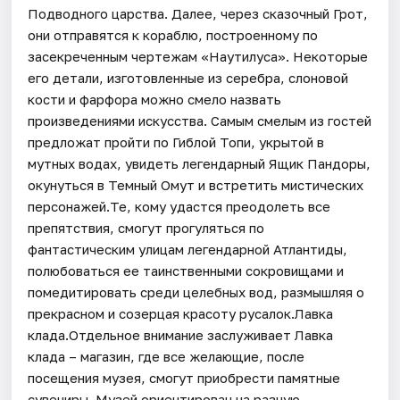
Подводного царства. Далее, через сказочный Грот,
они отправятся к кораблю, построенному по
засекреченным чертежам «Наутилуса». Некоторые
его детали, изготовленные из серебра, слоновой
кости и фарфора можно смело назвать
произведениями искусства. Самым смелым из гостей
предложат пройти по Гиблой Топи, укрытой в
мутных водах, увидеть легендарный Ящик Пандоры,
окунуться в Темный Омут и встретить мистических
персонажей.Те, кому удастся преодолеть все
препятствия, смогут прогуляться по
фантастическим улицам легендарной Атлантиды,
полюбоваться ее таинственными сокровищами и
помедитировать среди целебных вод, размышляя о
прекрасном и созерцая красоту русалок.Лавка
клада.Отдельное внимание заслуживает Лавка
клада – магазин, где все желающие, после
посещения музея, смогут приобрести памятные
сувениры. Музей ориентирован на разную