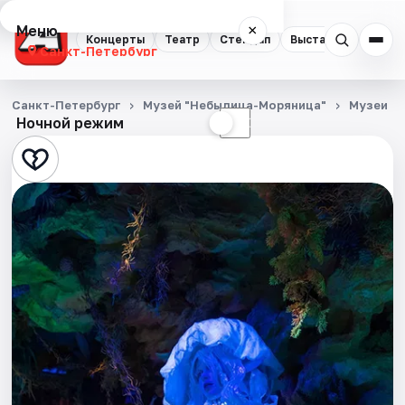
Меню
×
Концерты
Театр
Стендап
Выставки
Квест
Санкт-Петербург
Концерты
Санкт-Петербург
Музей "Небылица-Моряница"
Музеи
Ночной режим
☀
☾
Театр
Стендап
Выставки
Квесты
Экскурсии
Спорт
События