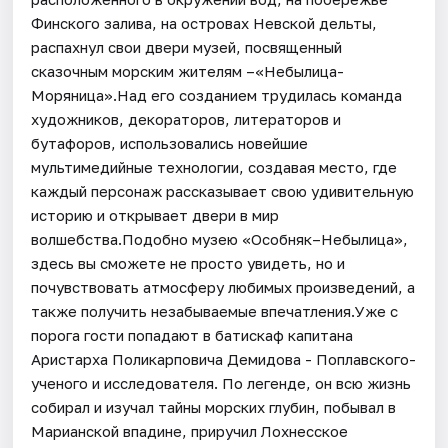
Финского залива, на островах Невской дельты,
распахнул свои двери музей, посвященный
сказочным морским жителям –«Небылица-
Моряница».Над его созданием трудилась команда
художников, декораторов, литераторов и
бутафоров, использовались новейшие
мультимедийные технологии, создавая место, где
каждый персонаж рассказывает свою удивительную
историю и открывает двери в мир
волшебства.Подобно музею «Особняк–Небылица»,
здесь вы сможете не просто увидеть, но и
почувствовать атмосферу любимых произведений, а
также получить незабываемые впечатления.Уже с
порога гости попадают в батискаф капитана
Аристарха Поликарповича Демидова - Поплавского-
ученого и исследователя. По легенде, он всю жизнь
собирал и изучал тайны морских глубин, побывал в
Марианской впадине, приручил Лохнесское