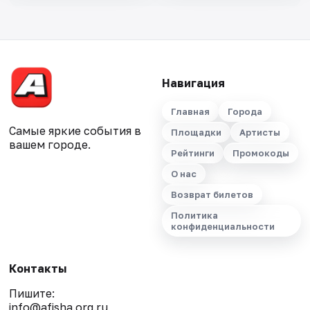
Навигация
Главная
Города
Самые яркие события в
Площадки
Артисты
вашем городе.
Рейтинги
Промокоды
О нас
Возврат билетов
Политика
конфиденциальности
Контакты
Пишите:
info@afisha.org.ru