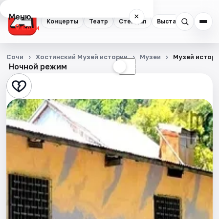
Меню
×
Концерты
Театр
Стендап
Выставки
Квест
Сочи
Концерты
Сочи
Хостинский Музей истории
Музеи
Музей истори
Ночной режим
☀
☾
Театр
Стендап
Выставки
Квесты
Экскурсии
Спорт
События