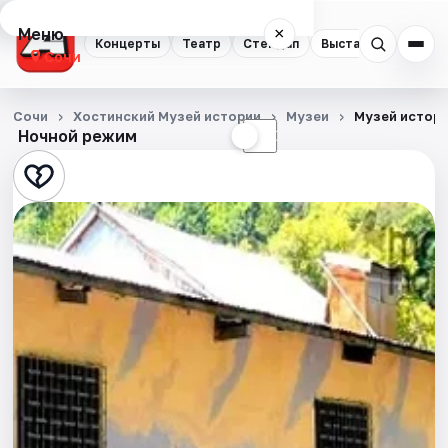
Меню
×
Концерты
Театр
Стендап
Выставки
Квест
Сочи
Концерты
Сочи
Хостинский Музей истории
Музеи
Музей истори
Ночной режим
☀
☾
Театр
Стендап
Выставки
Квесты
Экскурсии
Спорт
События