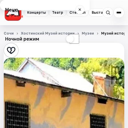
Меню
×
Концерты
Театр
Стендап
Выставки
Квест
Сочи
Концерты
Сочи
Хостинский Музей истории
Музеи
Музей истори
Ночной режим
☀
☾
Театр
Стендап
Выставки
Квесты
Экскурсии
Спорт
События