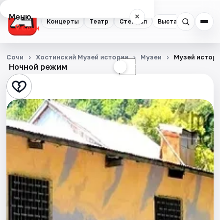
Меню
×
Концерты
Театр
Стендап
Выставки
Квест
Сочи
Концерты
Сочи
Хостинский Музей истории
Музеи
Музей истори
Ночной режим
☀
☾
Театр
Стендап
Выставки
Квесты
Экскурсии
Спорт
События