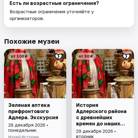
Есть ли возрастные ограничения?
Возрастные ограничения уточняйте у
организаторов.
Похожие музеи
от 100 ₽
от 50 ₽
Зеленая аптека
История
прифронтового
Адлерского района
Адлера. Экскурсия
с древнейших
времен до наших
28 декабря 2026 •
дней
понедельник
29 декабря 2026 •
вторник
Музей Истории