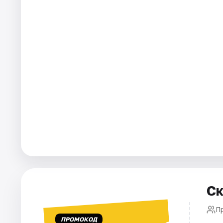
Города
Площадки
Артисты
Рейтинги
Ск
П
ПРОМОКОД