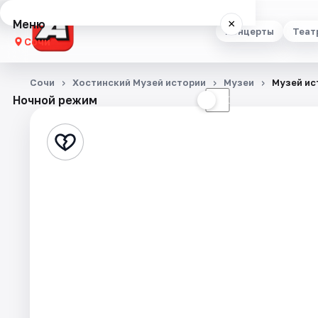
Меню
×
Концерты
Теат
Сочи
Концерты
Сочи
Хостинский Музей истории
Музеи
Музей ис
Ночной режим
☀
☾
Театр
Стендап
Выставки
Квесты
Экскурсии
Спорт
События