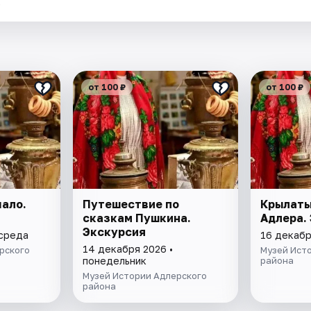
.
от 100 ₽
от 100 ₽
чало.
Путешествие по
Крылаты
сказкам Пушкина.
Адлера.
Экскурсия
 среда
16 декабр
14 декабря 2026 •
рского
Музей Ист
понедельник
района
Музей Истории Адлерского
района