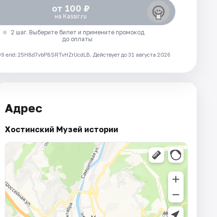
от 100 ₽
на Kassir.ru
2 шаг. Выберите билет и примените промокод
до оплаты
 erid: 25H8d7vbP8SRTvHZrUcdLB.
Действует до 31 августа 2026
Адрес
Хостинский Музей истории