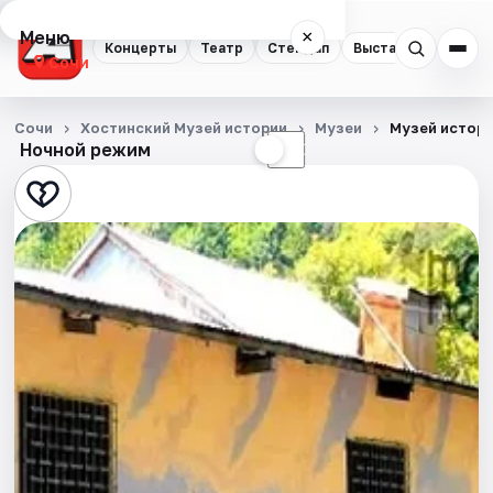
Меню
×
Концерты
Театр
Стендап
Выставки
Квест
Сочи
Концерты
Сочи
Хостинский Музей истории
Музеи
Музей истори
Ночной режим
☀
☾
Театр
Стендап
Выставки
Квесты
Экскурсии
Спорт
События