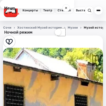
Меню
×
Концерты
Театр
Стендап
Выставки
Квест
Сочи
Концерты
Сочи
Хостинский Музей истории
Музеи
Музей истори
Ночной режим
☀
☾
Театр
Стендап
Выставки
Квесты
Экскурсии
Спорт
События