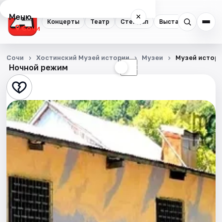
Меню
×
Концерты
Театр
Стендап
Выставки
Квест
Сочи
Концерты
Сочи
Хостинский Музей истории
Музеи
Музей истори
Ночной режим
☀
☾
Театр
Стендап
Выставки
Квесты
Экскурсии
Спорт
События