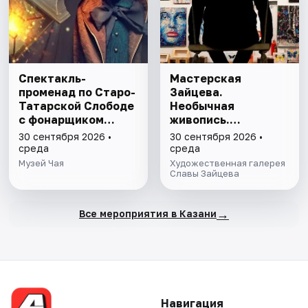
Спектакль-
Мастерская
променад по Старо-
Зайцева.
Татарской Слободе
Необычная
с фонарщиком
живопись.
Фаролеро
Необычная графика
30 сентября 2026 •
30 сентября 2026 •
среда
среда
Музей Чая
Художественная галерея
Славы Зайцева
→
Все мероприятия в Казани
Навигация