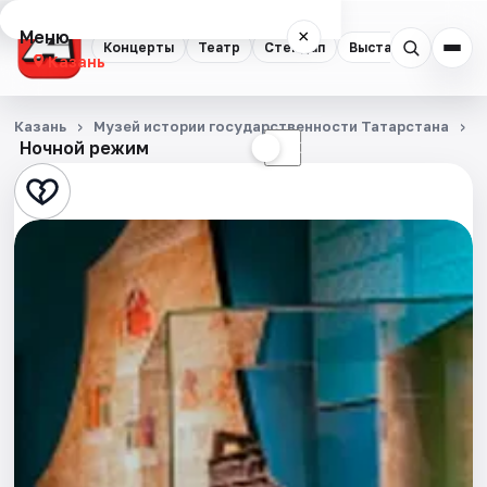
Меню
×
Концерты
Театр
Стендап
Выставки
Квест
Казань
Концерты
Казань
Музей истории государственности Татарстана
С
Ночной режим
☀
☾
Театр
Стендап
Выставки
Квесты
Экскурсии
Спорт
События