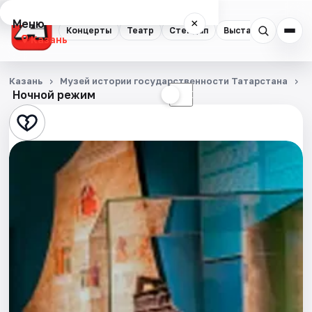
Меню
×
Концерты
Театр
Стендап
Выставки
Квест
Казань
Концерты
Казань
Музей истории государственности Татарстана
С
Ночной режим
☀
☾
Театр
Стендап
Выставки
Квесты
Экскурсии
Спорт
События