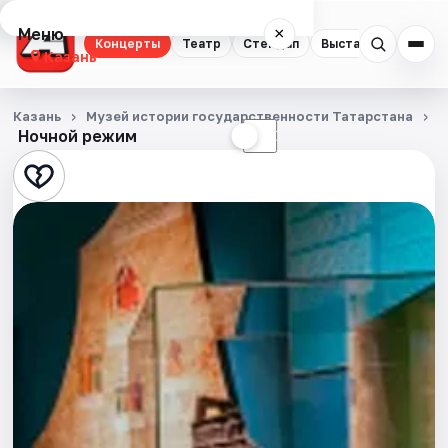
Меню
×
Концерты
Театр
Стендап
Выставки
Квест
Казань
Концерты
Казань
Музей истории государственности Татарстана
К
Ночной режим
☀
☾
Театр
Стендап
Выставки
Квесты
Экскурсии
Спорт
События