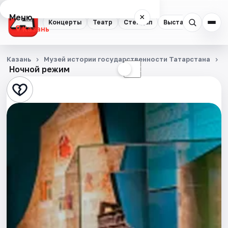
Меню
×
Концерты
Театр
Стендап
Выставки
Квест
Казань
Концерты
Казань
Музей истории государственности Татарстана
С
Ночной режим
☀
☾
Театр
Стендап
Выставки
Квесты
Экскурсии
Спорт
События